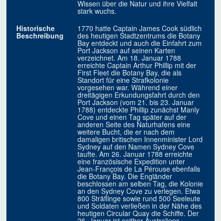
Wissen über die Natur und ihre Vielfalt
stark wuchs.
Historische
1770 hatte Captain James Cook südlich
Beschreibung
des heutigen Stadtzentrums die Botany
Bay entdeckt und auch die Einfahrt zum
Port Jackson auf seinen Karten
verzeichnet. Am 18. Januar 1788
erreichte Captain Arthur Phillip mit der
First Fleet die Botany Bay, die als
Standort für eine Strafkolonie
vorgesehen war. Während einer
dreitägigen Erkundungsfahrt durch den
Port Jackson (vom 21. bis 23. Januar
1788) entdeckte Phillip zunächst Manly
Cove und einen Tag später auf der
anderen Seite des Naturhafens eine
weitere Bucht, die er nach dem
damaligen britischen Innenminister Lord
Sydney auf den Namen Sydney Cove
taufte. Am 26. Januar 1788 erreichte
eine französische Expedition unter
Jean-François de La Pérouse ebenfalls
die Botany Bay. Die Engländer
beschlossen am selben Tag, die Kolonie
an den Sydney Cove zu verlegen. Etwa
800 Sträflinge sowie rund 500 Seeleute
und Soldaten verließen in der Nähe des
heutigen Circular Quay die Schiffe. Der
26. Januar ist seither Australiens