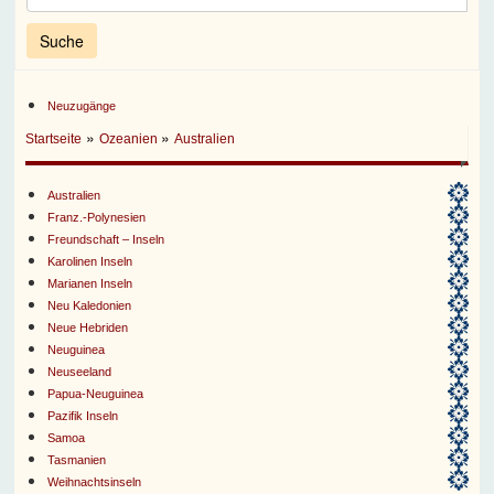
Neuzugänge
»
»
Startseite
Ozeanien
Australien
Australien
Franz.-Polynesien
Freundschaft – Inseln
Karolinen Inseln
Marianen Inseln
Neu Kaledonien
Neue Hebriden
Neuguinea
Neuseeland
Papua-Neuguinea
Pazifik Inseln
Samoa
Tasmanien
Weihnachtsinseln