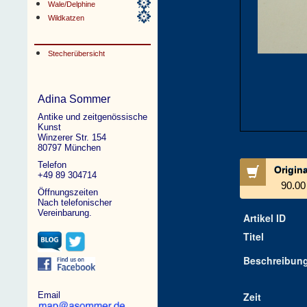
Wale/Delphine
Wildkatzen
Stecherübersicht
Adina Sommer
Antike und zeitgenössische
Kunst
Winzerer Str. 154
80797 München
Telefon
Origin
+49 89 304714
90.00
Öffnungszeiten
Nach telefonischer
Vereinbarung.
Artikel ID
Titel
Beschreibun
Email
Zeit