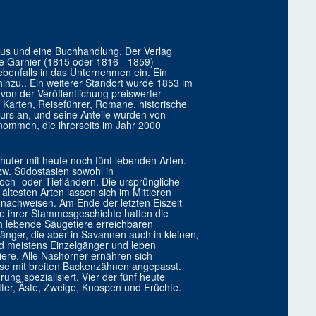
aus und eine Buchhandlung. Der Verlag
e Garnier (1815 oder 1816 - 1859)
ebenfalls in das Unternehmen ein. Ein
hinzu.. Ein weiterer Standort wurde 1853 im
von der Veröffentlichung preiswerter
Karten, Reiseführer, Romane, historische
rs an, und seine Anteile wurden von
rnommen, die ihrerseits im Jahr 2000
ufer mit heute noch fünf lebenden Arten.
zw. Südostasien sowohl in
ch- oder Tiefländern. Die ursprüngliche
ältesten Arten lassen sich im Mittleren
nachweisen. Am Ende der letzten Eiszeit
 ihrer Stammesgeschichte hatten die
ch lebende Säugetiere erreichbaren
änger, die aber in Savannen auch in kleinen,
nd meistens Einzelgänger und leben
viere. Alle Nashörner ernähren sich
ise mit breiten Backenzähnen angepasst.
ng spezialisiert. Vier der fünf heute
ter, Äste, Zweige, Knospen und Früchte.