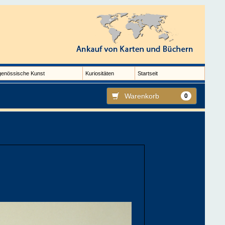
genössische Kunst
Kuriositäten
Startseit
Warenkorb
0