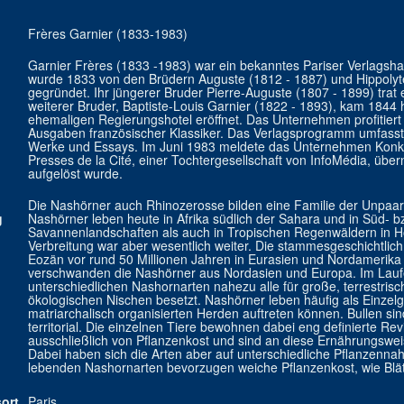
Frères Garnier (1833-1983)
Garnier Frères (1833 -1983) war ein bekanntes Pariser Verlagsh
wurde 1833 von den Brüdern Auguste (1812 - 1887) und Hippolyt
gegründet. Ihr jüngerer Bruder Pierre-Auguste (1807 - 1899) trat 
weiterer Bruder, Baptiste-Louis Garnier (1822 - 1893), kam 1844 
ehemaligen Regierungshotel eröffnet. Das Unternehmen profitiert 
Ausgaben französischer Klassiker. Das Verlagsprogramm umfasst 
Werke und Essays. Im Juni 1983 meldete das Unternehmen Konku
Presses de la Cité, einer Tochtergesellschaft von InfoMédia, übe
aufgelöst wurde.
Die Nashörner auch Rhinozerosse bilden eine Familie der Unpaarh
g
Nashörner leben heute in Afrika südlich der Sahara und in Süd- b
Savannenlandschaften als auch in Tropischen Regenwäldern in Ho
Verbreitung war aber wesentlich weiter. Die stammesgeschichtlich 
Eozän vor rund 50 Millionen Jahren in Eurasien und Nordamerika 
verschwanden die Nashörner aus Nordasien und Europa. Im Laufe
unterschiedlichen Nashornarten nahezu alle für große, terrestris
ökologischen Nischen besetzt. Nashörner leben häufig als Einzelg
matriarchalisch organisierten Herden auftreten können. Bullen si
territorial. Die einzelnen Tiere bewohnen dabei eng definierte Re
ausschließlich von Pflanzenkost und sind an diese Ernährungswe
Dabei haben sich die Arten aber auf unterschiedliche Pflanzennahru
lebenden Nashornarten bevorzugen weiche Pflanzenkost, wie Blät
ort
Paris