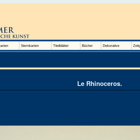
arten
Sternkarten
Titelblätter
Bücher
Dekorative
Zeit
Le Rhinoceros.