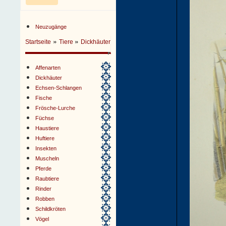
Neuzugänge
»
»
Startseite
Tiere
Dickhäuter
Affenarten
Dickhäuter
Echsen-Schlangen
Fische
Frösche-Lurche
Füchse
Haustiere
Huftiere
Insekten
Muscheln
Pferde
Raubtiere
Rinder
Robben
Schildkröten
Vögel