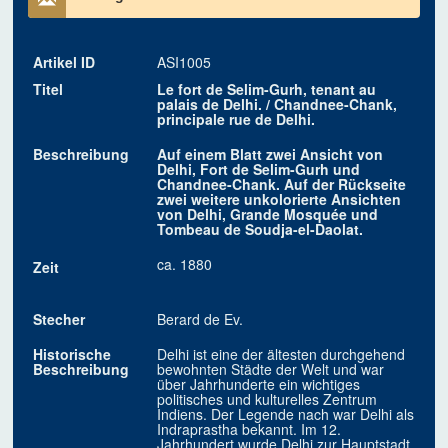
Artikel ID
ASI1005
Titel
Le fort de Selim-Gurh, tenant au
palais de Delhi. / Chandnee-Chank,
principale rue de Delhi.
Beschreibung
Auf einem Blatt zwei Ansicht von
Delhi, Fort de Selim-Gurh und
Chandnee-Chank. Auf der Rückseite
zwei weitere unkolorierte Ansichten
von Delhi, Grande Mosquée und
Tombeau de Soudja-el-Daolat.
ca. 1880
Zeit
Stecher
Berard de Ev.
Historische
Delhi ist eine der ältesten durchgehend
Beschreibung
bewohnten Städte der Welt und war
über Jahrhunderte ein wichtiges
politisches und kulturelles Zentrum
Indiens. Der Legende nach war Delhi als
Indraprastha bekannt. Im 12.
Jahrhundert wurde Delhi zur Hauptstadt