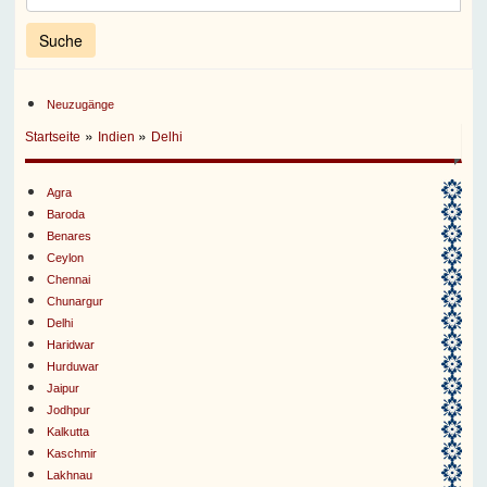
Neuzugänge
»
»
Startseite
Indien
Delhi
Agra
Baroda
Benares
Ceylon
Chennai
Chunargur
Delhi
Haridwar
Hurduwar
Jaipur
Jodhpur
Kalkutta
Kaschmir
Lakhnau