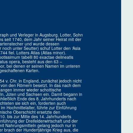
raph und Verleger in Augsburg. Lotter, Sohn
s seit 1740, dem Jahr seiner Heirat mit der
dkartenstecher und wurde dessen
 noch unter Seutter) schuf Lotter den ‘Asia
4 fiel. Lotters Atlas (Atlas minor).
otissimum tabelli 80 exactae delineatis
tus opera, besteht aus den 63 –
nor, bei denen er seinen Namen im unteren
 geschaffenen Karten.
4 v. Chr. in England, zunächst jedoch nicht
d von den Römern besetzt. In das nach dem
angen immer wieder schottische
ln, Jüten und Sachsen ein. Damit begann in
chließlich Ende des 8. Jahrhunderts nach
hteten sie sich ein, forderten auch
im Hochmittelalter, führte zur Einführung
nische Oberschicht ersetzte den
 10. bis zur Mitte des 14. Jahrhunderts
nführung der Dreifelderwirtschaft und der
mit Nahrungsmitteln gelang jedoch nur in
ter brach der Hundertjährige Krieg aus, die