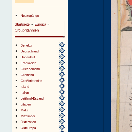
Neuzugänge
»
»
Startseite
Europa
Großbritannien
Benelux
Deutschland
Donaulauf
Frankreich
Griechenland
Grönland
Großbritannien
Island
Italien
Lettland-Estland
Litauen
Malta
Mittelmeer
Österreich
Osteuropa