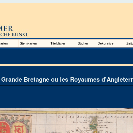
arten
Sternkarten
Titelblätter
Bücher
Dekorative
Zeit
 Grande Bretagne ou les Royaumes d'Angleterr