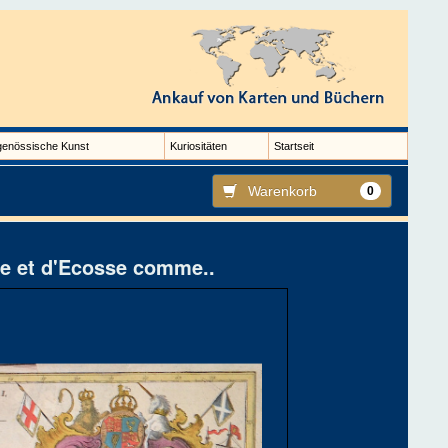
genössische Kunst
Kuriositäten
Startseit
Warenkorb
0
e et d'Ecosse comme..