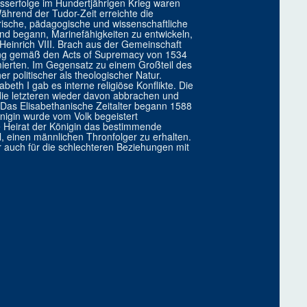
isserfolge im Hundertjährigen Krieg waren
hrend der Tudor-Zeit erreichte die
erische, pädagogische und wissenschaftliche
and begann, Marinefähigkeiten zu entwickeln,
Heinrich VIII. Brach aus der Gemeinschaft
ung gemäß den Acts of Supremacy von 1534
ierten. Im Gegensatz zu einem Großteil des
 politischer als theologischer Natur.
th I gab es interne religiöse Konflikte. Die
ie letzteren wieder davon abbrachen und
 Das Elisabethanische Zeitalter begann 1588
önigin wurde vom Volk begeistert
 Heirat der Königin das bestimmende
, einen männlichen Thronfolger zu erhalten.
r auch für die schlechteren Beziehungen mit