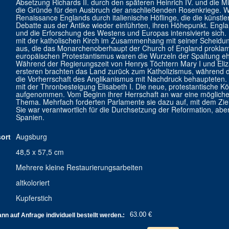
Absetzung Richards II. durch den späteren Heinrich IV. und die M
die Gründe für den Ausbruch der anschließenden Rosenkriege. Wä
Renaissance Englands durch italienische Höflinge, die die künstl
Debatte aus der Antike wieder einführten, ihren Höhepunkt. Engl
und die Erforschung des Westens und Europas intensivierte sich. 
mit der katholischen Kirch im Zusammenhang mit seiner Scheid
aus, die das Monarchenoberhaupt der Church of England proklam
europäischen Protestantismus waren die Wurzeln der Spaltung eher
Während der Regierungszeit von Henrys Töchtern Mary I und Elizabe
ersteren brachten das Land zurück zum Katholizismus, während d
die Vorherrschaft des Anglikanismus mit Nachdruck behaupteten.
mit der Thronbesteigung Elisabeth I. Die neue, protestantische K
aufgenommen. Vom Beginn ihrer Herrschaft an war eine mögliche
Thema. Mehrfach forderten Parlamente sie dazu auf, mit dem Ziel
Sie war verantwortlich für die Durchsetzung der Reformation, abe
Spanien.
ort
Augsburg
48,5 x 57,5 cm
Mehrere kleine Restaurierungsarbeiten
altkoloriert
Kupferstich
63.00 €
n auf Anfrage individuell bestellt werden.: