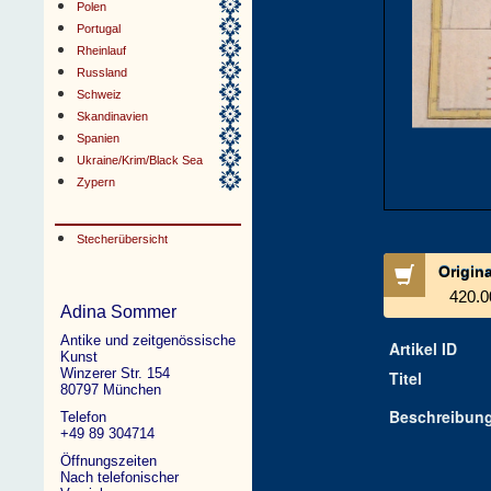
Polen
Portugal
Rheinlauf
Russland
Schweiz
Skandinavien
Spanien
Ukraine/Krim/Black Sea
Zypern
Stecherübersicht
Origin
420.0
Adina Sommer
Antike und zeitgenössische
Artikel ID
Kunst
Winzerer Str. 154
Titel
80797 München
Beschreibun
Telefon
+49 89 304714
Öffnungszeiten
Nach telefonischer