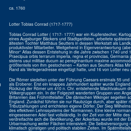
ca. 1760
Lotter Tobias Conrad (1717-1777)
Tobias Conrad Lotter ( 1717- 1777) war ein Kupferstecher, Kartog
eines Augsburger Bäckers und Stadtgardisten, arbeitete spätesten
ältesten Tochter Matthäus Seutters in dessen Werkstatt als Lan
produktivster Mitarbeiter. Weitgehend in Eigenverantwortung (aber
Minor“ Atlas dessen Entstehung in die Jahre zwischen 1740 und 174
Praecipua orbis terrarum imperia, regna et provincias, Germania p
sistens usui militiae ducum ac peregrinantium maxime accommoda
größtenteils von ihm gestochenen – Karten aus Seutters Atlas Mi
Rand als Verlegeradresse eingefügt hatte, und 16 von Lotter neu
Die Römer siedelten unter der Führung Caesars erstmals 55 und 5
g
als Eroberer. Erst ein knappes Jahrhundert später wurde Englan
Rückzug der Römer um 410 n. Chr. entstehende Machtvakuum dr
Völkergruppen ein. In der Folgezeit wanderten Gruppen von Ange
Britannien das Frühmittelalter. Die dänischen Wikinger segelten s
England. Zunächst führten sie nur Raubzüge durch, aber später ric
Tributzahlungen und errichteten eigene Dörfer. Der Sieg Wilhelms 
des effektiven Lehnssystems der Normannen. Eine kleine norman
eingesessenen Adel fast vollständig. In der Zeit von der Mitte des
verdreifachte sich die Bevölkerung, der Ackerbau wurde mit der Ei
Urbarmachung weiter Flächen intensiviert. Die Selbstversorgung 
klimatisch günstigen und politisch stabilen Zeiten. Im Spätmittelal