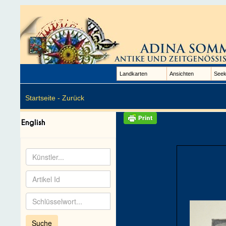
Landkarten
Ansichten
Seek
Startseite -
Zurück