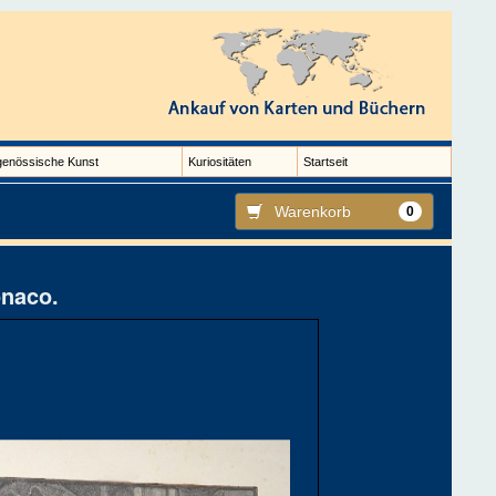
genössische Kunst
Kuriositäten
Startseit
Warenkorb
0
onaco.