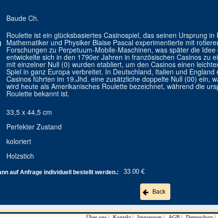
Baude Ch.
Roulette ist ein glücksbasiertes Casinospiel, das seinen Ursprung in
g
Mathematiker und Physiker Blaise Pascal experimentierte mit rotie
Forschungen zu Perpetuum-Mobile-Maschinen, was später die Idee de
entwickelte sich in den 1790er Jahren in französischen Casinos zu e
mit einzelner Null (0) wurden etabliert, um den Casinos einen leichte
Spiel in ganz Europa verbreitet. In Deutschland, Italien und Englan
Casinos führten im 19.Jhd. eine zusätzliche doppelte Null (00) ein, 
wird heute als Amerikanisches Roulette bezeichnet, während die urs
Roulette bekannt ist.
33,5 x 44,5 cm
Perfekter Zustand
koloriert
Holzstich
33.00 €
n auf Anfrage individuell bestellt werden.:
Back
Über uns
Kontakt
Impressum
AGB
Datenschutz