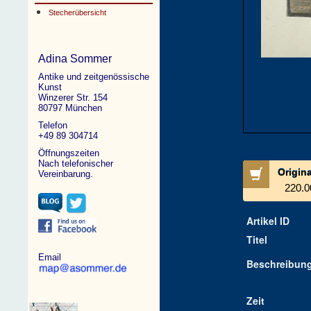
Stecherübersicht
Adina Sommer
Antike und zeitgenössische
Kunst
Winzerer Str. 154
80797 München
Telefon
+49 89 304714
Öffnungszeiten
Nach telefonischer
Origin
Vereinbarung.
220.0
Artikel ID
Titel
Email
Beschreibun
Zeit