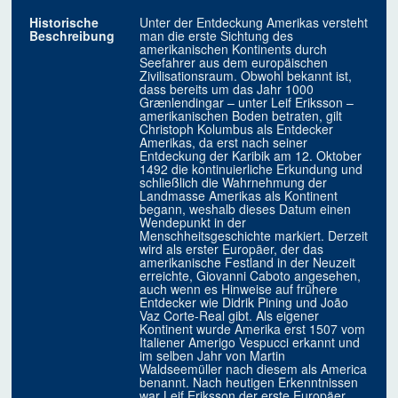
Historische
Unter der Entdeckung Amerikas versteht
Beschreibung
man die erste Sichtung des
amerikanischen Kontinents durch
Seefahrer aus dem europäischen
Zivilisationsraum. Obwohl bekannt ist,
dass bereits um das Jahr 1000
Grænlendingar – unter Leif Eriksson –
amerikanischen Boden betraten, gilt
Christoph Kolumbus als Entdecker
Amerikas, da erst nach seiner
Entdeckung der Karibik am 12. Oktober
1492 die kontinuierliche Erkundung und
schließlich die Wahrnehmung der
Landmasse Amerikas als Kontinent
begann, weshalb dieses Datum einen
Wendepunkt in der
Menschheitsgeschichte markiert. Derzeit
wird als erster Europäer, der das
amerikanische Festland in der Neuzeit
erreichte, Giovanni Caboto angesehen,
auch wenn es Hinweise auf frühere
Entdecker wie Didrik Pining und João
Vaz Corte-Real gibt. Als eigener
Kontinent wurde Amerika erst 1507 vom
Italiener Amerigo Vespucci erkannt und
im selben Jahr von Martin
Waldseemüller nach diesem als America
benannt. Nach heutigen Erkenntnissen
war Leif Eriksson der erste Europäer,