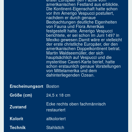
amerikanischen Festland aus erblickte.
Die Kontinent-Eigenschaft hatte schon
vor ihm Amerigo Vespucci postuliert,
nachdem er durch genaue
Beobachtungen deutliche Eigenheiten
von Fauna und Flora Amerikas
festgestellt hatte. Amerigo Vespucci
berichtete, er sei schon im Juni 1497 in
Mexiko gewesen.Damit wäre er vielleicht
der erste christliche Europäer, der den
amerikanischen Doppelkontinent betrat.
Martin Waldseemüller, der sich
hauptsächlich auf Vespucci und die
mysteriöse Caveri-Karte berief, hatte
schon erstaunlich genaue Vorstellungen
von Mittelamerika und dem
dahinterliegenden Ozean.
Erscheinungsort
Boston
Größe (cm)
24,5 x 18 cm
Ecke rechts oben fachmännisch
Zustand
restauriert
Kolorit
altkoloriert
Technik
Stahlstich