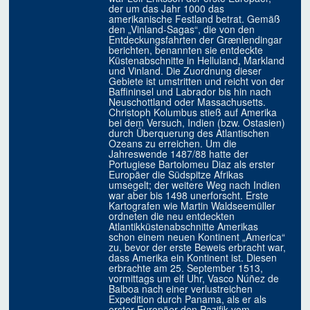
der um das Jahr 1000 das
amerikanische Festland betrat. Gemäß
den „Vinland-Sagas“, die von den
Entdeckungsfahrten der Grænlendingar
berichten, benannten sie entdeckte
Küstenabschnitte in Helluland, Markland
und Vinland. Die Zuordnung dieser
Gebiete ist umstritten und reicht von der
Baffininsel und Labrador bis hin nach
Neuschottland oder Massachusetts.
Christoph Kolumbus stieß auf Amerika
bei dem Versuch, Indien (bzw. Ostasien)
durch Überquerung des Atlantischen
Ozeans zu erreichen. Um die
Jahreswende 1487/88 hatte der
Portugiese Bartolomeu Diaz als erster
Europäer die Südspitze Afrikas
umsegelt; der weitere Weg nach Indien
war aber bis 1498 unerforscht. Erste
Kartografen wie Martin Waldseemüller
ordneten die neu entdeckten
Atlantikküstenabschnitte Amerikas
schon einem neuen Kontinent „America“
zu, bevor der erste Beweis erbracht war,
dass Amerika ein Kontinent ist. Diesen
erbrachte am 25. September 1513,
vormittags um elf Uhr, Vasco Núñez de
Balboa nach einer verlustreichen
Expedition durch Panama, als er als
erster Europäer den Pazifik vom