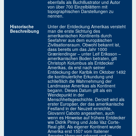
ebenfalls als Buchillustrator und Autor
von über 700 Einzelblättern mit
topographischen Darstellungen zu
nennen.
Historische
Unter der Entdeckung Amerikas versteht
Beschreibung
man die erste Sichtung des
amerikanischen Kontinents durch
Seefahrer aus dem europäischen
Zivilisationsraum. Obwohl bekannt ist,
dass bereits um das Jahr 1000
Grænlendingar – unter Leif Eriksson –
amerikanischen Boden betraten, gilt
Christoph Kolumbus als Entdecker
Amerikas, da erst nach seiner
Entdeckung der Karibik im Oktober 1492
die kontinuierliche Erkundung und
schließlich die Wahrnehmung der
Landmasse Amerikas als Kontinent
begann. Dieses Datum gilt als ein
Wendepunkt in der
Menschheitsgeschichte. Derzeit wird als
erster Europäer, der das amerikanische
Festland in der Neuzeit erreichte,
Giovanni Caboto angesehen, auch
wenn es Hinweise auf frühere Entdecker
wie Didrik Pining und João Vaz Corte-
Real gibt. Als eigener Kontinent wurde
Amerika erst 1507 vom Italiener
Amerigo Vespucci erkannt und im