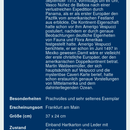
September 1513, vormittags um elf Uhr,
Vasco Núñez de Balboa nach einer
verlustreichen Expedition durch
Panama, als er als erster Europäer den
Pazifik vom amerikanischen Festland
aus erblickte. Die Kontinent-Eigenschaft
hatte schon vor ihm Amerigo Vespucci
postuliert, nachdem er durch genaue
Beobachtungen deutliche Eigenheiten
von Fauna und Flora Amerikas
festgestellt hatte. Amerigo Vespucci
berichtete, er sei schon im Juni 1497 in
Mexiko gewesen.Damit wäre er vielleicht
der erste christliche Europäer, der den
amerikanischen Doppelkontinent betrat.
Martin Waldseemüller, der sich
hauptsächlich auf Vespucci und die
mysteriöse Caveri-Karte berief, hatte
schon erstaunlich genaue Vorstellungen
von Mittelamerika und dem
dahinterliegenden Ozean.
Besonderheiten
Prachvolles und sehr seltenes Exemplar
Erscheinungsort
Frankfurt am Main
Größe (cm)
37 x 24 cm
Einband Hartkarton und Leder mit
Zustand