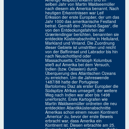
selben Jahr von Martin Waldseemüller
nach diesem als America benannt. Nach
heutigen Erkenntnissen war Leif
Eriksson der erste Europäer, der um das
Jahr 1000 das amerikanische Festland
betrat. Gemäß den „Vinland-Sagas“, die
von den Entdeckungsfahrten der
Grænlendingar berichten, benannten sie
entdeckte Küstenabschnitte in Helluland,
Markland und Vinland. Die Zuordnung
dieser Gebiete ist umstritten und reicht
von der Baffininsel und Labrador bis hin
nach Neuschottland oder
Massachusetts. Christoph Kolumbus
stieß auf Amerika bei dem Versuch,
Indien (bzw. Ostasien) durch
Überquerung des Atlantischen Ozeans
zu erreichen. Um die Jahreswende
1487/88 hatte der Portugiese
Bartolomeu Diaz als erster Europäer die
Südspitze Afrikas umsegelt; der weitere
Weg nach Indien war aber bis 1498
unerforscht. Erste Kartografen wie
Martin Waldseemüller ordneten die neu
entdeckten Atlantikküstenabschnitte
Amerikas schon einem neuen Kontinent
„America“ zu, bevor der erste Beweis
erbracht war, dass Amerika ein
Kontinent ist. Diesen erbrachte am 25.