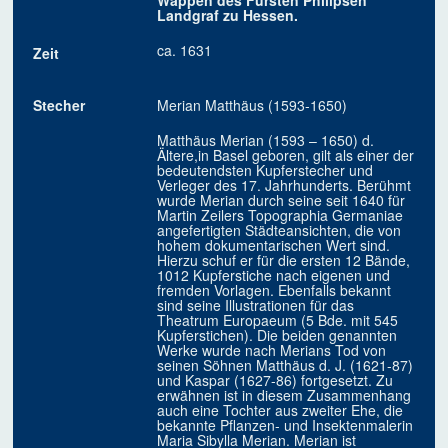
Wappen des Fürsten Philipsen
Landgraf zu Hessen.
ca. 1631
Zeit
Stecher
Merian Matthäus (1593-1650)
Matthäus Merian (1593 – 1650) d.
Ältere,in Basel geboren, gilt als einer der
bedeutendsten Kupferstecher und
Verleger des 17. Jahrhunderts. Berühmt
wurde Merian durch seine seit 1640 für
Martin Zeilers Topographia Germaniae
angefertigten Städteansichten, die von
hohem dokumentarischen Wert sind.
Hierzu schuf er für die ersten 12 Bände,
1012 Kupferstiche nach eigenen und
fremden Vorlagen. Ebenfalls bekannt
sind seine Illustrationen für das
Theatrum Europaeum (5 Bde. mit 545
Kupferstichen). Die beiden genannten
Werke wurde nach Merians Tod von
seinen Söhnen Matthäus d. J. (1621-87)
und Kaspar (1627-86) fortgesetzt. Zu
erwähnen ist in diesem Zusammenhang
auch eine Tochter aus zweiter Ehe, die
bekannte Pflanzen- und Insektenmalerin
Maria Sibylla Merian. Merian ist