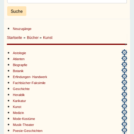
Neuzugänge
»
»
Startseite
Bücher
Kunst
Astologie
Atlanten
Biograpfie
Botanik
Erfindungen- Handwerk
Fachbücher-Faksimile
Geschichte
Heraldik
Karikatur
Kunst
Medizin
Mode-Kostüme
Musik-Theater
Poesie-Geschichten