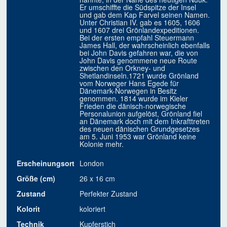
Er umschiffte die Südspitze der Insel
und gab dem Kap Farvel seinen Namen.
Unter Christian IV. gab es 1605, 1606
und 1607 drei Grönlandexpeditionen.
Bei der ersten empfahl Steuermann
James Hall, der wahrscheinlich ebenfalls
bei John Davis gefahren war, die von
John Davis genommene neue Route
zwischen den Orkney- und
Shetlandinseln.1721 wurde Grönland
vom Norweger Hans Egede für
Dänemark-Norwegen in Besitz
genommen. 1814 wurde im Kieler
Frieden die dänisch-norwegische
Personalunion aufgelöst, Grönland fiel
an Dänemark doch mit dem Inkrafttreten
des neuen dänischen Grundgesetzes
am 5. Juni 1953 war Grönland keine
Kolonie mehr.
Erscheinungsort
London
Größe (cm)
26 x 16 cm
Zustand
Perfekter Zustand
Kolorit
koloriert
Technik
Kupferstich