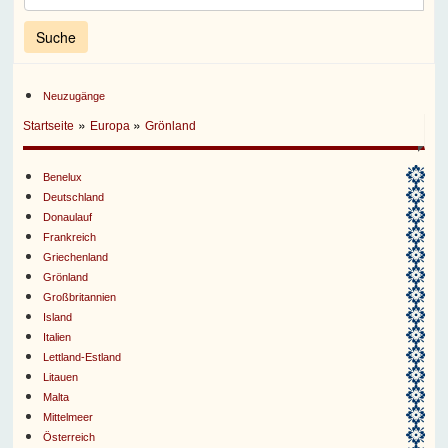
Neuzugänge
»
»
Startseite
Europa
Grönland
Benelux
Deutschland
Donaulauf
Frankreich
Griechenland
Grönland
Großbritannien
Island
Italien
Lettland-Estland
Litauen
Malta
Mittelmeer
Österreich