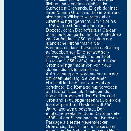
fliehen und landete schließlich im
Südwesten Grönlands. Er gab der Insel
ihren Namen Grænland. Die in Grönland
siedelnden Wikinger wurden daher
Grænlendingar genannt. Um 1124 bis
1126 wurde Grönland eine eigene
Diözese, deren Bischofssitz in Gardar,
dem heutigen Igaliku, mit der Kathedrale
von Garðar lag. 1350 berichtete der
isländische Kirchenmann Ivar
Bardarsson, dass die westliche Siedlung
aufgegeben sei. Eine schwedisch-
norwegische Expedition unter Paul
Knudson (1355–1364) fand dort keine
Grænlendingar mehr vor. Von 1408
stammt die letzte schriftliche
Aufzeichnung der Nordmänner aus der
östlichen Siedlung, die von einer
Hochzeit in der Kirche von Hvalsey
berichtete. Die Kontakte mit Norwegen
und Island rissen ab. Nachdem der
Kontakt Europas mit den Siedlern auf
Grönland 1408 abgerissen war, blieb die
Insel wegen ihrer Unwirtlichkeit 300
Jahre lang wenig beachtet. Der
englische Seefahrer John Davis landete
1585 auf der Suche nach der Nordwest-
Passage als erster Neuentdecker
Grönlands, das er Land of Desolation
nannte, in der Nähe des heutigen Nuuk.