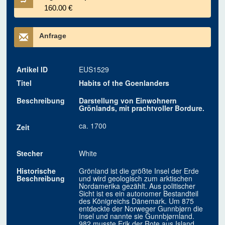
160.00 €
Anfrage
Artikel ID
EUS1529
Titel
Habits of the Goenlanders
Beschreibung
Darstellung von Einwohnern
Grönlands, mit prachtvoller Bordure.
ca. 1700
Zeit
Stecher
White
Historische
Grönland ist die größte Insel der Erde
Beschreibung
und wird geologisch zum arktischen
Nordamerika gezählt. Aus politischer
Sicht ist es ein autonomer Bestandteil
des Königreichs Dänemark. Um 875
entdeckte der Norweger Gunnbjørn die
Insel und nannte sie Gunnbjørnland.
982 musste Erik der Rote aus Island