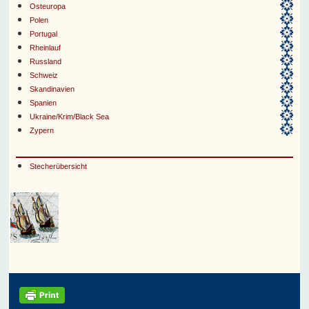
Osteuropa
Polen
Portugal
Rheinlauf
Russland
Schweiz
Skandinavien
Spanien
Ukraine/Krim/Black Sea
Zypern
Stecherübersicht