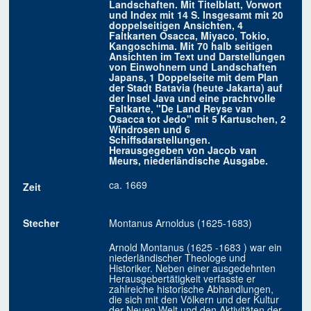
Landschaften. Mit Titelblatt, Vorwort
und Index mit 14 S. Insgesamt mit 20
doppelseitigen Ansichten, 4
Faltkarten Osacca, Miyaco, Tokio,
Kangoschima. Mit 70 halb seitigen
Ansichten im Text und Darstellungen
von Einwohnern und Landschaften
Japans, 1 Doppelseite mit dem Plan
der Stadt Batavia (heute Jakarta) auf
der Insel Java und eine prachtvolle
Faltkarte, "De Land Reyse van
Osacca tot Jedo" mit 5 Kartuschen, 2
Windrosen und 6
Schiffsdarstellungen.
Herausgegeben von Jacob van
Meurs, niederländische Ausgabe.
ca. 1669
Zeit
Stecher
Montanus Arnoldus (1625-1683)
Arnold Montanus (1625 -1683 ) war ein
niederländischer Theologe und
Historiker. Neben einer ausgedehnten
Herausgebertätigkeit verfasste er
zahlreiche historische Abhandlungen,
die sich mit den Völkern und der Kultur
der Neuen Welt und den Aktivitäten der