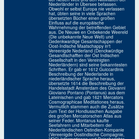
Niederländer in Übersee befassen.
Obwohl er selbst Europa nie verlassen
hat, übten seine in viele Sprachen
übersetzten Bücher einen großen
Einfluss auf die europäische
Wahrnehmung der betreffenden Gebiet
aus. De Nieuwe en Onbekende Weereld
(Die unbekannte Neue Welt) und
Gedenkwardige Gesantschappen der
Oost-Indische Maatschappy in′t
Vereenigde Nederland (Denckwürdige
Gesandtschafften der Ost Indischen
Gesellschaft in den Vereinigten
Niederländern) sind seine bekanntesten
Schriften. Er gab er 1612 Guiccardinis
Beschreibung der Niederlande in
niederländischer Sprache heraus,
übersetzte 1614 die Beschreibung der
Handelsstadt Amsterdam des Giovanni
Gioviano Pontano (Pontanus) aus dem
Lateinischen und gab 1621 Mercators
Cosmographicae Meditationes heraus.
Vermutlich stammen auch die Zusätze
zum Text der Hondiusschen Ausgabe
des großen Mercatorschen Atlas aus
seiner Feder. Montanus kaufte
Seefahrern und Mitarbeitern der
Niederländischen Ostindien-Kompanie
(Vereenigde Oostindische Compagnie,