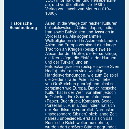
VOC) Informationen und Reiseberichte
ab, und veröffentlichte sie 1669 im
Verlag von Jacob van Meurs (1619–
1680).
Historische
Asien ist die Wiege zahlreicher Kulturen,
Beschreibung
beispielsweise in China, Japan, Indien,
Iran sowie Babylonien und Assyrien in
Vorderasien. Alle sogenannten
Weltreligionen sind in Asien entstanden.
Asien und Europa verbindet eine lange
Tradition an Kriegen (beispielsweise
Alexander der Große, die Perserkriege,
die Kreuzzüge, die Einfälle der Hunnen
und der Türken) und an
Entdeckungsreisen (beispielsweise Sven
Hedin), aber auch viele wichtige
Handelsverbindungen, wie zum Beispiel
die Seidenstraße. Asien ist von jeher
von Großreichen geprägt und nicht so
zersplittert wie Europa. Die chinesische
Kultur hat in der Welt, vor allem jedoch
in Ostasien, ihre Spuren hinterlassen
(Papier, Buchdruck, Kompass, Seide,
Porzellan u. v. m.). Aus Indien hat sich
der Buddhismus verbreitet. Nordasien
(insbesondere Sibirien) blieb lange Zeit
nahezu unbesiedelt, erst als sich das
Russische Reich weiter ausdehnte,
wurden dort größere Städte gegründet.