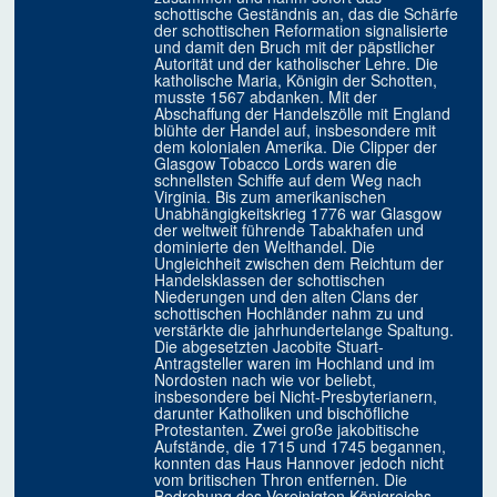
schottische Geständnis an, das die Schärfe
der schottischen Reformation signalisierte
und damit den Bruch mit der päpstlicher
Autorität und der katholischer Lehre. Die
katholische Maria, Königin der Schotten,
musste 1567 abdanken. Mit der
Abschaffung der Handelszölle mit England
blühte der Handel auf, insbesondere mit
dem kolonialen Amerika. Die Clipper der
Glasgow Tobacco Lords waren die
schnellsten Schiffe auf dem Weg nach
Virginia. Bis zum amerikanischen
Unabhängigkeitskrieg 1776 war Glasgow
der weltweit führende Tabakhafen und
dominierte den Welthandel. Die
Ungleichheit zwischen dem Reichtum der
Handelsklassen der schottischen
Niederungen und den alten Clans der
schottischen Hochländer nahm zu und
verstärkte die jahrhundertelange Spaltung.
Die abgesetzten Jacobite Stuart-
Antragsteller waren im Hochland und im
Nordosten nach wie vor beliebt,
insbesondere bei Nicht-Presbyterianern,
darunter Katholiken und bischöfliche
Protestanten. Zwei große jakobitische
Aufstände, die 1715 und 1745 begannen,
konnten das Haus Hannover jedoch nicht
vom britischen Thron entfernen. Die
Bedrohung des Vereinigten Königreichs