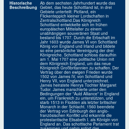
Historische
Ab dem sechsten Jahrhundert wurde das
Beschreibung
Gebiet, das heute Schottland ist, in drei
Gebiete unterteilt: Pictland, ein
Flickenteppich kleiner Lordschaften in
Zentralschottland.Das Königreich
Schottland entwickelte sich im frühen
europäischen Mittelalter zu einem
unabhängigen souveränen Staat und
bestand bis 1707. Durch die Erbschaft im
Jahr 1603 wurde James VI von Schottland
König von England und Irland und bildete
so eine persönliche Vereinigung der drei
Königreiche. Schottland schloss daraufhin
am 1. Mai 1707 eine politische Union mit
dem Königreich England, um das neue
Königreich Großbritannien zu schaffen. Der
Vertrag über den ewigen Frieden wurde
1502 von James IV, von Schottland und
Henry VII, von England unterzeichnet.
James heiratete Henrys Tochter Margaret
Tudor. James marschierte unter den
Bedingungen der "Auld Alliance" in England
ein, um Frankreich zu unterstützen, und
starb 1513 in Flodden als letzter britischer
Monarch in der Schlacht. 1560 beendete
der Vertrag von Edinburgh den anglo-
französischen Konflikt und erkannte die
protestantische Elisabeth I. als Königin von
England an. Das schottische Parlament trat
zusammen und nahm sofort das