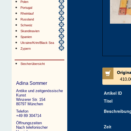
Polen
Portugal
Rheinlauf
Russland
Schweiz
Skandinavien
Spanien
Ukraine/Krim/Black Sea
Zypern
Stecherübersicht
Origin
410.0
Adina Sommer
Antike und zeitgenössische
Artikel ID
Kunst
Winzerer Str. 154
Titel
80797 München
Beschreibun
Telefon
+49 89 304714
Öffnungszeiten
Zeit
Nach telefonischer