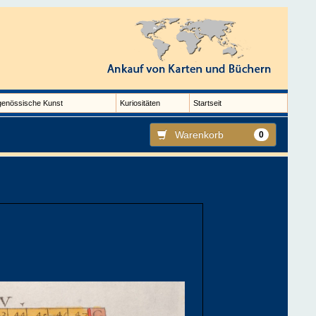
genössische Kunst
Kuriositäten
Startseit
Warenkorb
0