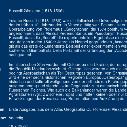
Ruscelli Girolamo (1518-1566)
irolamo Ruscelli (1518–1566) war ein italienischer Universalgele
der im frühen 16. Jahrhundert in Venedig tätig war. Bekannt ist er
Überarbeitung von Ptolemäus’ „Geographia“, die 1574 posthum ver
angenommen, dass Alexius Pedemontanus ein Pseudonym Ruscelli
Ruscelli, dass die „Secreti“ die experimentellen Ergebnisse eine
und Adligen in den 1540er Jahren in Neapel gegründeten „Academ
gilt als das erste dokumentierte Beispiel einer experimentellen w
später von Giambattista Della Porta mit der Gründung der „Accad
nachgeahmt.
Im historischen Sinn werden mit Osteuropa die Ukraine, der euro
g
die Republik Moldau bezeichnet. Gelegentlich werden auch die 
bedingt Aserbaidschan als Teil Osteuropas gesehen. Von Christi
wird eine der sechs historischen Regionen Europas „Osteuropa“ 
historisch und kulturell weitgehend von der orthodoxen Kirche ge
ausgenommen) und standen – im Gegensatz zum osmanisch beher
Russischen Reiches. Wie auch die Balkanländer waren die Länder
Agrarstaaten (vgl.: Zwischeneuropa) und hatten keinen oder nur b
Entwicklungen der Renaissance, Reformation und Aufklärung der 
ten
Erste Ausgabe, aus dem Atlas Geographia CL Ptolemaei Alexandri
ort
Venedig
18 x 25 cm