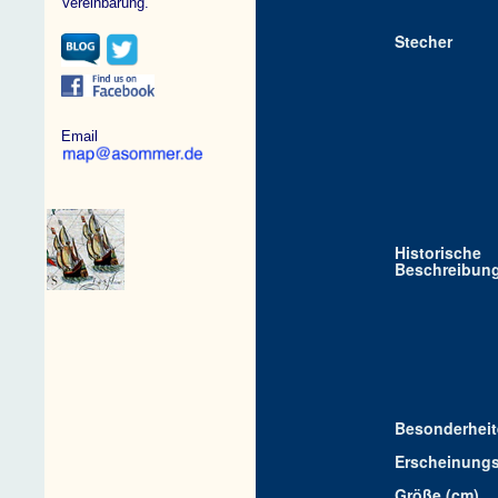
Vereinbarung.
Stecher
Email
Historische
Beschreibun
Besonderhei
Erscheinungs
Größe (cm)