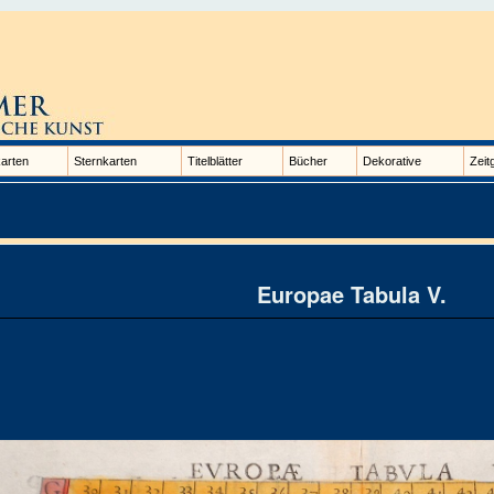
arten
Sternkarten
Titelblätter
Bücher
Dekorative
Zeit
Europae Tabula V.