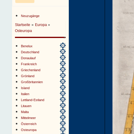
Neuzugänge
»
»
Startseite
Europa
Osteuropa
Benelux
Deutschland
Donaulauf
Frankreich
Griechenland
Grönland
Großbritannien
Island
Italien
Lettland-Estland
Litauen
Malta
Mittelmeer
Österreich
Osteuropa