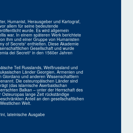
hrter, Humanist, Herausgeber und Kartograf,
 vor allem für seine bedeutende
öffentlicht wurde. Es wird allgemein
s war. In einem späteren Werk berichtete
r von ihm und einer Gruppe von Humanisten
y of Secrets“ enthielten. Diese Akademie
issenschaftlichen Gesellschaft und wurde
emia dei Secreti“ in den 1560er Jahren
päische Teil Russlands, Weißrussland und
kaukasischen Länder Georgien, Armenien und
an Giordano und anderen Wissenschaftlern
genannt. Die osteuropäischen Länder sind
prägt (das islamische Aserbaidschan
rschten Balkan – unter der Herrschaft des
 Osteuropas lange Zeit rückständige
eschränkten Anteil an den gesellschaftlichen
Westlichen Welt.
ni, lateinische Ausgabe