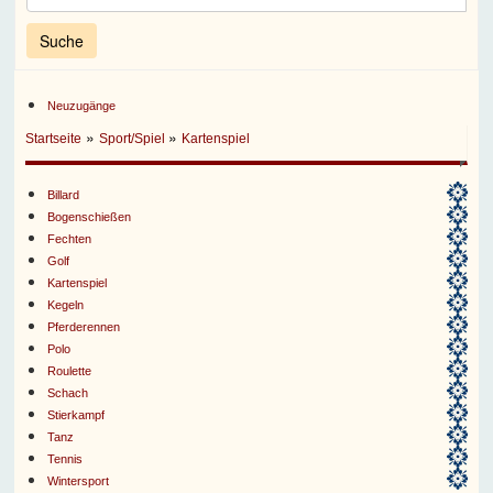
Neuzugänge
»
»
Startseite
Sport/Spiel
Kartenspiel
Billard
Bogenschießen
Fechten
Golf
Kartenspiel
Kegeln
Pferderennen
Polo
Roulette
Schach
Stierkampf
Tanz
Tennis
Wintersport