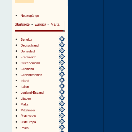
Neuzugänge
»
»
Startseite
Europa
Malta
Benelux
Deutschland
Donaulauf
Frankreich
Griechenland
Grönland
Großbritannien
Island
Italien
Lettland-Estland
Litauen
Malta
Mittelmeer
Österreich
Osteuropa
Polen