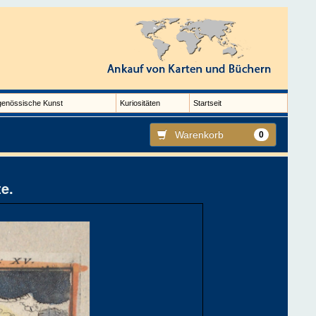
genössische Kunst
Kuriositäten
Startseit
Warenkorb
0
te.