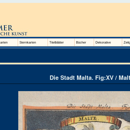
arten
Sternkarten
Titelblätter
Bücher
Dekorative
Zeit
Die Stadt Malta. Fig:XV / Mal