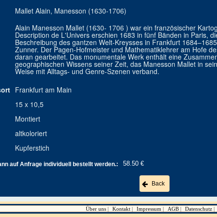
Mallet Alain, Manesson (1630-1706)
Alain Manesson Mallet (1630- 1706 ) war ein französischer Karto
Description de L'Univers erschien 1683 in fünf Bänden in Paris, 
Beschreibung des gantzen Welt-Kreysses in Frankfurt 1684–168
Zunner. Der Pagen-Hofmeister und Mathematiklehrer am Hofe de
daran gearbeitet. Das monumentale Werk enthält eine Zusammen
geographischen Wissens seiner Zeit, das Manesson Mallet in seinen
Weise mit Alltags- und Genre-Szenen verband.
ort
Frankfurt am Main
15 x 10,5
Montiert
altkoloriert
Kupferstich
58.50 €
n auf Anfrage individuell bestellt werden.:
Back
Über uns
Kontakt
Impressum
AGB
Datenschutz