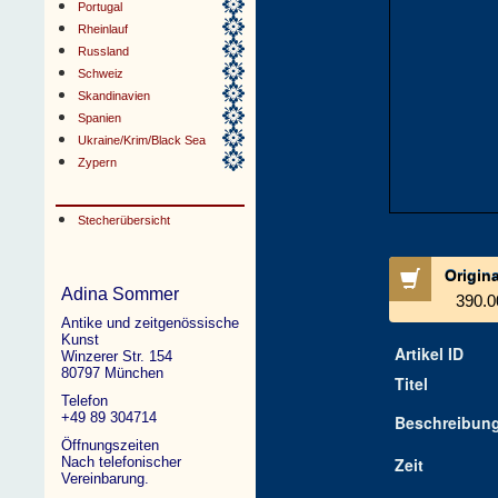
Portugal
Rheinlauf
Russland
Schweiz
Skandinavien
Spanien
Ukraine/Krim/Black Sea
Zypern
Stecherübersicht
Origin
Adina Sommer
390.0
Antike und zeitgenössische
Kunst
Artikel ID
Winzerer Str. 154
80797 München
Titel
Telefon
+49 89 304714
Beschreibun
Öffnungszeiten
Nach telefonischer
Zeit
Vereinbarung.