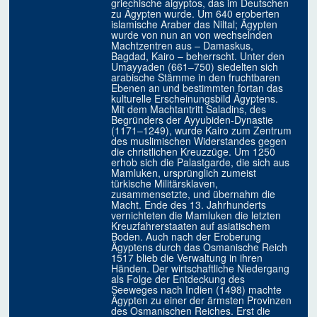
griechische aigyptos, das im Deutschen
zu Ägypten wurde. Um 640 eroberten
islamische Araber das Niltal; Ägypten
wurde von nun an von wechselnden
Machtzentren aus – Damaskus,
Bagdad, Kairo – beherrscht. Unter den
Umayyaden (661–750) siedelten sich
arabische Stämme in den fruchtbaren
Ebenen an und bestimmten fortan das
kulturelle Erscheinungsbild Ägyptens.
Mit dem Machtantritt Saladins, des
Begründers der Ayyubiden-Dynastie
(1171–1249), wurde Kairo zum Zentrum
des muslimischen Widerstandes gegen
die christlichen Kreuzzüge. Um 1250
erhob sich die Palastgarde, die sich aus
Mamluken, ursprünglich zumeist
türkische Militärsklaven,
zusammensetzte, und übernahm die
Macht. Ende des 13. Jahrhunderts
vernichteten die Mamluken die letzten
Kreuzfahrerstaaten auf asiatischem
Boden. Auch nach der Eroberung
Ägyptens durch das Osmanische Reich
1517 blieb die Verwaltung in ihren
Händen. Der wirtschaftliche Niedergang
als Folge der Entdeckung des
Seeweges nach Indien (1498) machte
Ägypten zu einer der ärmsten Provinzen
des Osmanischen Reiches. Erst die