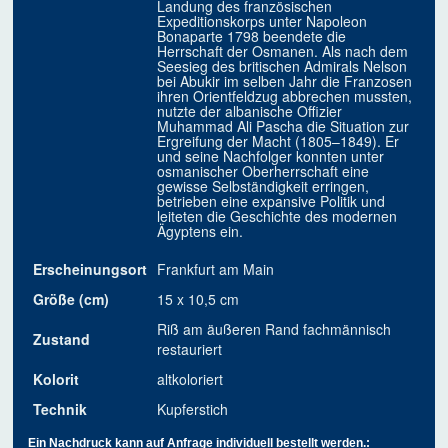
Landung des französischen
Expeditionskorps unter Napoleon
Bonaparte 1798 beendete die
Herrschaft der Osmanen. Als nach dem
Seesieg des britischen Admirals Nelson
bei Abukir im selben Jahr die Franzosen
ihren Orientfeldzug abbrechen mussten,
nutzte der albanische Offizier
Muhammad Ali Pascha die Situation zur
Ergreifung der Macht (1805–1849). Er
und seine Nachfolger konnten unter
osmanischer Oberherrschaft eine
gewisse Selbständigkeit erringen,
betrieben eine expansive Politik und
leiteten die Geschichte des modernen
Ägyptens ein.
Erscheinungsort
Frankfurt am Main
Größe (cm)
15 x 10,5 cm
Riß am äußeren Rand fachmännisch
Zustand
restauriert
Kolorit
altkoloriert
Technik
Kupferstich
Ein Nachdruck kann auf Anfrage individuell bestellt werden.: