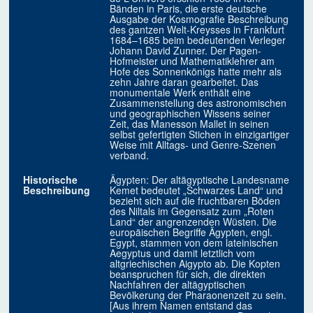
Bänden in Paris, die erste deutsche
Ausgabe der Kosmografie Beschreibung
des gantzen Welt-Kreysses in Frankfurt
1684–1685 beim bedeutenden Verleger
Johann David Zunner. Der Pagen-
Hofmeister und Mathematiklehrer am
Hofe des Sonnenkönigs hatte mehr als
zehn Jahre daran gearbeitet. Das
monumentale Werk enthält eine
Zusammenstellung des astronomischen
und geographischen Wissens seiner
Zeit, das Manesson Mallet in seinen
selbst gefertigten Stichen in einzigartiger
Weise mit Alltags- und Genre-Szenen
verband.
Historische
Ägypten: Der altägyptische Landesname
Beschreibung
Kemet bedeutet „Schwarzes Land“ und
bezieht sich auf die fruchtbaren Böden
des Niltals im Gegensatz zum „Roten
Land“ der angrenzenden Wüsten. Die
europäischen Begriffe Ägypten, engl.
Egypt, stammen von dem lateinischen
Aegyptus und damit letztlich vom
altgriechischen Aigypto ab. Die Kopten
beanspruchen für sich, die direkten
Nachfahren der altägyptischen
Bevölkerung der Pharaonenzeit zu sein.
[Aus ihrem Namen entstand das