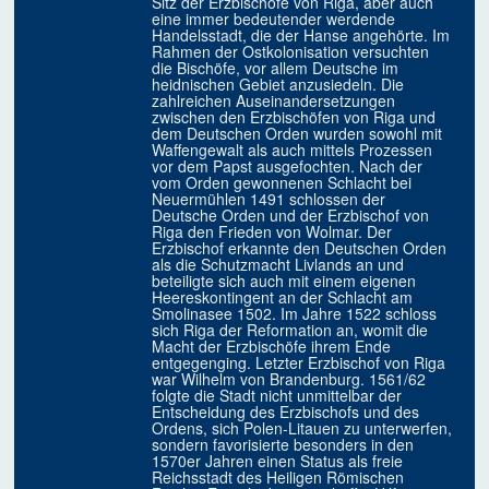
Sitz der Erzbischöfe von Riga, aber auch
eine immer bedeutender werdende
Handelsstadt, die der Hanse angehörte. Im
Rahmen der Ostkolonisation versuchten
die Bischöfe, vor allem Deutsche im
heidnischen Gebiet anzusiedeln. Die
zahlreichen Auseinandersetzungen
zwischen den Erzbischöfen von Riga und
dem Deutschen Orden wurden sowohl mit
Waffengewalt als auch mittels Prozessen
vor dem Papst ausgefochten. Nach der
vom Orden gewonnenen Schlacht bei
Neuermühlen 1491 schlossen der
Deutsche Orden und der Erzbischof von
Riga den Frieden von Wolmar. Der
Erzbischof erkannte den Deutschen Orden
als die Schutzmacht Livlands an und
beteiligte sich auch mit einem eigenen
Heereskontingent an der Schlacht am
Smolinasee 1502. Im Jahre 1522 schloss
sich Riga der Reformation an, womit die
Macht der Erzbischöfe ihrem Ende
entgegenging. Letzter Erzbischof von Riga
war Wilhelm von Brandenburg. 1561/62
folgte die Stadt nicht unmittelbar der
Entscheidung des Erzbischofs und des
Ordens, sich Polen-Litauen zu unterwerfen,
sondern favorisierte besonders in den
1570er Jahren einen Status als freie
Reichsstadt des Heiligen Römischen