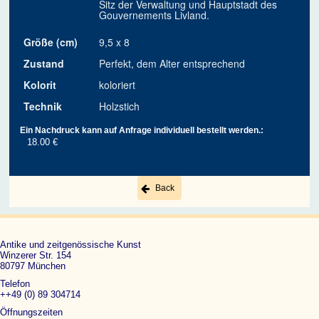
Sitz der Verwaltung und Hauptstadt des
Gouvernements Livland.
Größe (cm)
9,5 x 8
Zustand
Perfekt, dem Alter entsprechend
Kolorit
koloriert
Technik
Holzstich
Ein Nachdruck kann auf Anfrage individuell bestellt werden.:
18.00 €
Back
Antike und zeitgenössische Kunst
Winzerer Str. 154
80797 München
Telefon
++49 (0) 89 304714
Öffnungszeiten