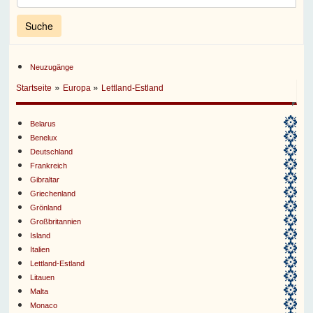
Neuzugänge
»
»
Startseite
Europa
Lettland-Estland
Belarus
Benelux
Deutschland
Frankreich
Gibraltar
Griechenland
Grönland
Großbritannien
Island
Italien
Lettland-Estland
Litauen
Malta
Monaco