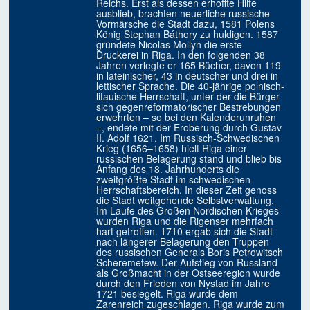
Reichs. Erst als dessen erhoffte Hilfe
ausblieb, brachten neuerliche russische
Vormärsche die Stadt dazu, 1581 Polens
König Stephan Báthory zu huldigen. 1587
gründete Nicolas Mollyn die erste
Druckerei in Riga. In den folgenden 38
Jahren verlegte er 165 Bücher, davon 119
in lateinischer, 43 in deutscher und drei in
lettischer Sprache. Die 40-jährige polnisch-
litauische Herrschaft, unter der die Bürger
sich gegenreformatorischer Bestrebungen
erwehrten – so bei den Kalenderunruhen
–, endete mit der Eroberung durch Gustav
II. Adolf 1621. Im Russisch-Schwedischen
Krieg (1656–1658) hielt Riga einer
russischen Belagerung stand und blieb bis
Anfang des 18. Jahrhunderts die
zweitgrößte Stadt im schwedischen
Herrschaftsbereich. In dieser Zeit genoss
die Stadt weitgehende Selbstverwaltung.
Im Laufe des Großen Nordischen Krieges
wurden Riga und die Rigenser mehrfach
hart getroffen. 1710 ergab sich die Stadt
nach längerer Belagerung den Truppen
des russischen Generals Boris Petrowitsch
Scheremetew. Der Aufstieg von Russland
als Großmacht in der Ostseeregion wurde
durch den Frieden von Nystad im Jahre
1721 besiegelt. Riga wurde dem
Zarenreich zugeschlagen. Riga wurde zum