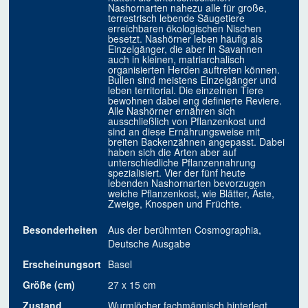
Nashornarten nahezu alle für große,
terrestrisch lebende Säugetiere
erreichbaren ökologischen Nischen
besetzt. Nashörner leben häufig als
Einzelgänger, die aber in Savannen
auch in kleinen, matriarchalisch
organisierten Herden auftreten können.
Bullen sind meistens Einzelgänger und
leben territorial. Die einzelnen Tiere
bewohnen dabei eng definierte Reviere.
Alle Nashörner ernähren sich
ausschließlich von Pflanzenkost und
sind an diese Ernährungsweise mit
breiten Backenzähnen angepasst. Dabei
haben sich die Arten aber auf
unterschiedliche Pflanzennahrung
spezialisiert. Vier der fünf heute
lebenden Nashornarten bevorzugen
weiche Pflanzenkost, wie Blätter, Äste,
Zweige, Knospen und Früchte.
Besonderheiten
Aus der berühmten Cosmographia,
Deutsche Ausgabe
Erscheinungsort
Basel
Größe (cm)
27 x 15 cm
Zustand
Wurmlöcher fachmännisch hinterlegt