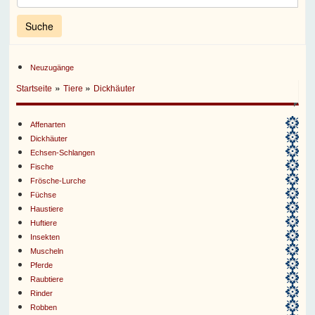
Neuzugänge
»
»
Startseite
Tiere
Dickhäuter
Affenarten
Dickhäuter
Echsen-Schlangen
Fische
Frösche-Lurche
Füchse
Haustiere
Huftiere
Insekten
Muscheln
Pferde
Raubtiere
Rinder
Robben