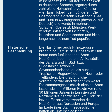
wissenschaftliche Darstellung der Welt
in deutscher Sprache, ergänzt durch
zahlreiche Holzschnitte von Künstlern
wie Hans Holbein dem Jüngeren. Die
Cosmographia erschien zwischen 1544
und 1650 in 46 Ausgaben (davon 27 auf
Deutsch) und wurde in mehrere
Sprachen übersetzt. Münsters Werk
vereinte Wissen von Gelehrten,
Künstlern und Seereisenden und blieb
lange nach seinem Tod populär.
Historische
Die Nashörner auch Rhinozerosse
Beschreibung
bilden eine Familie der Unpaarhufer mit
heute noch fünf lebenden Arten.
Nashörner leben heute in Afrika südlich
der Sahara und in Süd- bzw.
Südostasien sowohl in
Savannenlandschaften als auch in
Tropischen Regenwäldern in Hoch- oder
Tiefländern. Die ursprüngliche
Verbreitung war aber wesentlich weiter.
Die stammesgeschichtlich ältesten Arten
lassen sich im Mittleren Eozän vor rund
50 Millionen Jahren in Eurasien und
Nordamerika nachweisen. Am Ende der
letzten Eiszeit verschwanden die
Nashörner aus Nordasien und Europa.
Im Laufe ihrer Stammesgeschichte
hatten die unterschiedlichen