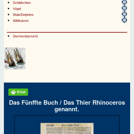
Schildkröten
Vögel
Wale/Delphine
Wildkatzen
Stecherübersicht
Das Fünffte Buch / Das Thier Rhinoceros
genannt.