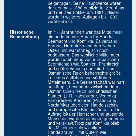
beigetragen. Seine Hauptwerke waren
der erstmals 1680 publizierte: Zee Atlas
und der Zee-Fakkel um 1681 , dieser
wurde in weiteren Auflagen bis 1803
veröffentlicht.
Historische
Im 17. Jahrhundert war das Mittelmeer
Beschreibung
ein bedeutender Raum für Handel,
Seemacht und Konflikte. Es verband
Europa, Nordafrika und den Nahen
Osten und war strategisch hoch
bedeutsam. Das westliche Mittelmeer
wurde zunehmend von europäischen
Seemächten wie Spanien, Frankreich
und später Venedig dominiert. Das
Osmanische Reich beherrschte große
Teile des östlichen und südlichen
Mittelmeers. Die Seeherrschaft war hart
umkämpft, besonders zwischen dem
Osmanischen Reich und christlichen
Staaten (z. B. Habsburger, Venedig).
Barbaresken-Korsaren (Piraten aus
Nordafrika) überfielen Handelsschiffe
und europäische Küstenstädte – oft im
Auftrag lokaler Herrscher und tausende
Menschen wurden gefangen genommen
und versklavt.Trotz der Konflikte blieb
das Mittelmeer ein wichtiger
Handelsraum – mit Gütern wie