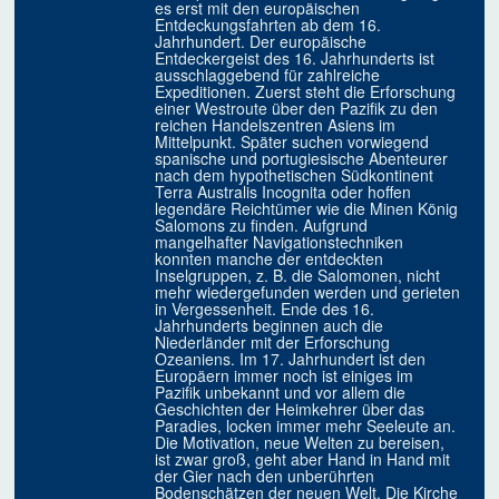
es erst mit den europäischen
Entdeckungsfahrten ab dem 16.
Jahrhundert. Der europäische
Entdeckergeist des 16. Jahrhunderts ist
ausschlaggebend für zahlreiche
Expeditionen. Zuerst steht die Erforschung
einer Westroute über den Pazifik zu den
reichen Handelszentren Asiens im
Mittelpunkt. Später suchen vorwiegend
spanische und portugiesische Abenteurer
nach dem hypothetischen Südkontinent
Terra Australis Incognita oder hoffen
legendäre Reichtümer wie die Minen König
Salomons zu finden. Aufgrund
mangelhafter Navigationstechniken
konnten manche der entdeckten
Inselgruppen, z. B. die Salomonen, nicht
mehr wiedergefunden werden und gerieten
in Vergessenheit. Ende des 16.
Jahrhunderts beginnen auch die
Niederländer mit der Erforschung
Ozeaniens. Im 17. Jahrhundert ist den
Europäern immer noch ist einiges im
Pazifik unbekannt und vor allem die
Geschichten der Heimkehrer über das
Paradies, locken immer mehr Seeleute an.
Die Motivation, neue Welten zu bereisen,
ist zwar groß, geht aber Hand in Hand mit
der Gier nach den unberührten
Bodenschätzen der neuen Welt. Die Kirche