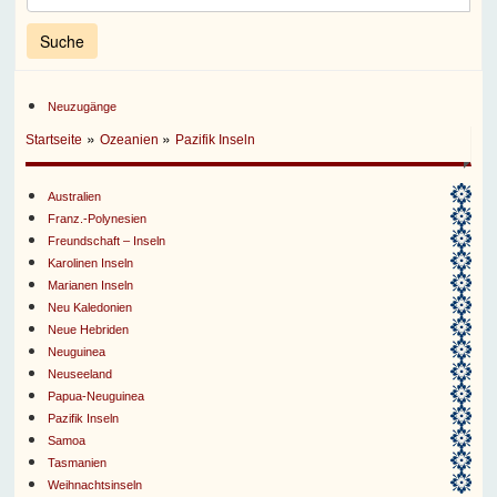
Neuzugänge
»
»
Startseite
Ozeanien
Pazifik Inseln
Australien
Franz.-Polynesien
Freundschaft – Inseln
Karolinen Inseln
Marianen Inseln
Neu Kaledonien
Neue Hebriden
Neuguinea
Neuseeland
Papua-Neuguinea
Pazifik Inseln
Samoa
Tasmanien
Weihnachtsinseln