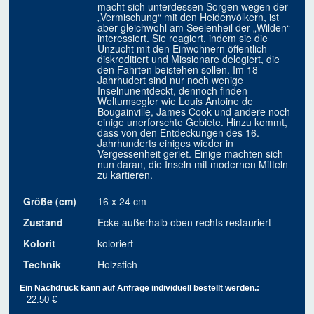
macht sich unterdessen Sorgen wegen der
„Vermischung“ mit den Heidenvölkern, ist
aber gleichwohl am Seelenheil der „Wilden“
interessiert. Sie reagiert, indem sie die
Unzucht mit den Einwohnern öffentlich
diskreditiert und Missionare delegiert, die
den Fahrten beistehen sollen. Im 18
Jahrhudert sind nur noch wenige
Inselnunentdeckt, dennoch finden
Weltumsegler wie Louis Antoine de
Bougainville, James Cook und andere noch
einige unerforschte Gebiete. Hinzu kommt,
dass von den Entdeckungen des 16.
Jahrhunderts einiges wieder in
Vergessenheit geriet. Einige machten sich
nun daran, die Inseln mit modernen Mitteln
zu kartieren.
Größe (cm)
16 x 24 cm
Zustand
Ecke außerhalb oben rechts restauriert
Kolorit
koloriert
Technik
Holzstich
Ein Nachdruck kann auf Anfrage individuell bestellt werden.:
22.50 €