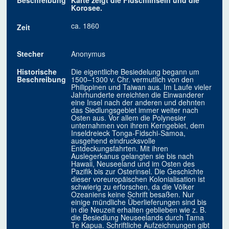
Beschreibung
Karte zeigt die Fidschiinseln und die
Korosee.
ca. 1860
Zeit
Stecher
Anonymus
Historische
Die eigentliche Besiedelung begann um
Beschreibung
1500–1300 v. Chr. vermutlich von den
Philippinen und Taiwan aus. Im Laufe vieler
Jahrhunderte erreichten die Einwanderer
eine Insel nach der anderen und dehnten
das Siedlungsgebiet immer weiter nach
Osten aus. Vor allem die Polynesier
unternahmen von ihrem Kerngebiet, dem
Inseldreieck Tonga-Fidschi-Samoa,
ausgehend eindrucksvolle
Entdeckungsfahrten. Mit ihren
Auslegerkanus gelangten sie bis nach
Hawaii, Neuseeland und im Osten des
Pazifik bis zur Osterinsel. Die Geschichte
dieser voreuropäischen Kolonialisation ist
schwierig zu erforschen, da die Völker
Ozeaniens keine Schrift besaßen. Nur
einige mündliche Überlieferungen sind bis
in die Neuzeit erhalten geblieben wie z. B.
die Besiedlung Neuseelands durch Tama
Te Kapua. Schriftliche Aufzeichnungen gibt