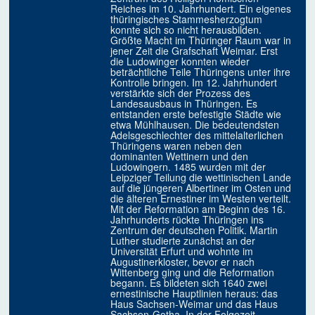
Reiches im 10. Jahrhundert. Ein eigenes
thüringisches Stammesherzogtum
konnte sich so nicht herausbilden.
Größte Macht im Thüringer Raum war in
jener Zeit die Grafschaft Weimar. Erst
die Ludowinger konnten wieder
beträchtliche Teile Thüringens unter ihre
Kontrolle bringen. Im 12. Jahrhundert
verstärkte sich der Prozess des
Landesausbaus in Thüringen. Es
entstanden erste befestigte Städte wie
etwa Mühlhausen. Die bedeutendsten
Adelsgeschlechter des mittelalterlichen
Thüringens waren neben den
dominanten Wettinern und den
Ludowingern. 1485 wurden mit der
Leipziger Teilung die wettinischen Lande
auf die jüngeren Albertiner im Osten und
die älteren Ernestiner im Westen verteilt.
Mit der Reformation am Beginn des 16.
Jahrhunderts rückte Thüringen ins
Zentrum der deutschen Politik. Martin
Luther studierte zunächst an der
Universität Erfurt und wohnte im
Augustinerkloster, bevor er nach
Wittenberg ging und die Reformation
begann. Es bildeten sich 1640 zwei
ernestinische Hauptlinien heraus: das
Haus Sachsen-Weimar und das Haus
Sachsen-Gotha. In der Folgezeit