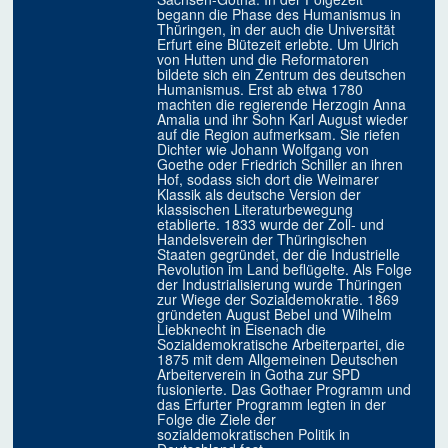
begann die Phase des Humanismus in
Thüringen, in der auch die Universität
Erfurt eine Blütezeit erlebte. Um Ulrich
von Hutten und die Reformatoren
bildete sich ein Zentrum des deutschen
Humanismus. Erst ab etwa 1780
machten die regierende Herzogin Anna
Amalia und ihr Sohn Karl August wieder
auf die Region aufmerksam. Sie riefen
Dichter wie Johann Wolfgang von
Goethe oder Friedrich Schiller an ihren
Hof, sodass sich dort die Weimarer
Klassik als deutsche Version der
klassischen Literaturbewegung
etablierte. 1833 wurde der Zoll- und
Handelsverein der Thüringischen
Staaten gegründet, der die Industrielle
Revolution im Land beflügelte. Als Folge
der Industrialisierung wurde Thüringen
zur Wiege der Sozialdemokratie. 1869
gründeten August Bebel und Wilhelm
Liebknecht in Eisenach die
Sozialdemokratische Arbeiterpartei, die
1875 mit dem Allgemeinen Deutschen
Arbeiterverein in Gotha zur SPD
fusionierte. Das Gothaer Programm und
das Erfurter Programm legten in der
Folge die Ziele der
sozialdemokratischen Politik in