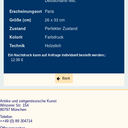
Deutschland fest.
Erscheinungsort
Paris
Größe (cm)
26 x 33 cm
Zustand
Perfekter Zustand
Kolorit
Farbdruck
Technik
Holzstich
Ein Nachdruck kann auf Anfrage individuell bestellt werden.:
12.00 €
Back
Antike und zeitgenössische Kunst
Winzerer Str. 154
80797 München
Telefon
++49 (0) 89 304714