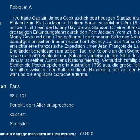
Robiquet A.
1770 hatte Captain James Cook südlich des heutigen Stadtzentru
g
Einfahrt zum Port Jackson auf seinen Karten verzeichnet. Am 18. J
mit der First Fleet die Botany Bay, die als Standort für eine Stra
dreitägigen Erkundungsfahrt durch den Port Jackson (vom 21. bis 
Manly Cove und einen Tag später auf der anderen Seite des Natu
damaligen britischen Innenminister Lord Sydney auf den Namen 
erreichte eine französische Expedition unter Jean-François de La
Engländer beschlossen am selben Tag, die Kolonie an den Sydney
sowie rund 500 Seeleute und Soldaten verließen in der Nähe des h
Januar ist seither Australiens Nationalfeiertag. Vermutlich zufäll
Siedler die Pockenepidemie in Australien 1789 aus, die große Tei
Vermittler zwischen den Kulturen diente Bennelong, der von d
war und die englische Sprache erlernte.
ort
Paris
68 x 101
Perfekt, dem Alter entsprechend
koloriert
Stahlstich
70.50 €
n auf Anfrage individuell bestellt werden.: