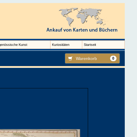
genössische Kunst
Kuriositäten
Startseit
Warenkorb
0