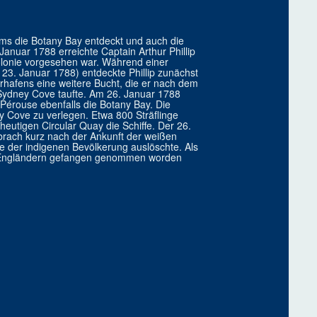
ms die Botany Bay entdeckt und auch die
anuar 1788 erreichte Captain Arthur Phillip
fkolonie vorgesehen war. Während einer
23. Januar 1788) entdeckte Phillip zunächst
rhafens eine weitere Bucht, die er nach dem
Sydney Cove taufte. Am 26. Januar 1788
 Pérouse ebenfalls die Botany Bay. Die
 Cove zu verlegen. Etwa 800 Sträflinge
eutigen Circular Quay die Schiffe. Der 26.
ig brach kurz nach der Ankunft der weißen
le der indigenen Bevölkerung auslöschte. Als
en Engländern gefangen genommen worden