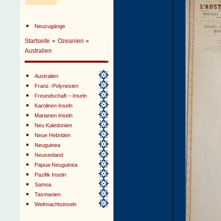
Neuzugänge
»
»
Startseite
Ozeanien
Australien
Australien
Franz.-Polynesien
Freundschaft – Inseln
Karolinen Inseln
Marianen Inseln
Neu Kaledonien
Neue Hebriden
Neuguinea
Neuseeland
Papua-Neuguinea
Pazifik Inseln
Samoa
Tasmanien
Weihnachtsinseln