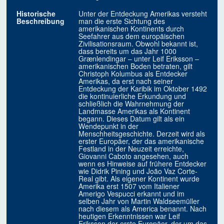
Historische
Unter der Entdeckung Amerikas versteht
Beschreibung
man die erste Sichtung des
amerikanischen Kontinents durch
Seefahrer aus dem europäischen
Zivilisationsraum. Obwohl bekannt ist,
dass bereits um das Jahr 1000
Grænlendingar – unter Leif Eriksson –
amerikanischen Boden betraten, gilt
Christoph Kolumbus als Entdecker
Amerikas, da erst nach seiner
Entdeckung der Karibik im Oktober 1492
die kontinuierliche Erkundung und
schließlich die Wahrnehmung der
Landmasse Amerikas als Kontinent
begann. Dieses Datum gilt als ein
Wendepunkt in der
Menschheitsgeschichte. Derzeit wird als
erster Europäer, der das amerikanische
Festland in der Neuzeit erreichte,
Giovanni Caboto angesehen, auch
wenn es Hinweise auf frühere Entdecker
wie Didrik Pining und João Vaz Corte-
Real gibt. Als eigener Kontinent wurde
Amerika erst 1507 vom Italiener
Amerigo Vespucci erkannt und im
selben Jahr von Martin Waldseemüller
nach diesem als America benannt. Nach
heutigen Erkenntnissen war Leif
Eriksson der erste Europäer, der um das