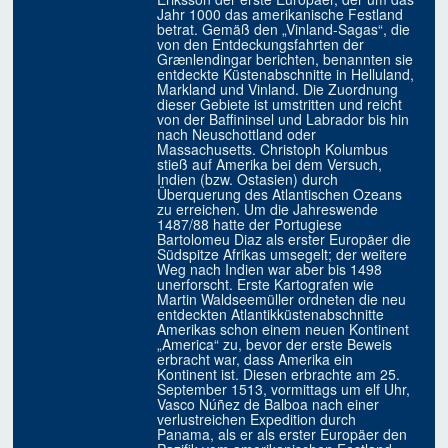
Jahr 1000 das amerikanische Festland
betrat. Gemäß den „Vinland-Sagas“, die
von den Entdeckungsfahrten der
Grænlendingar berichten, benannten sie
entdeckte Küstenabschnitte in Helluland,
Markland und Vinland. Die Zuordnung
dieser Gebiete ist umstritten und reicht
von der Baffininsel und Labrador bis hin
nach Neuschottland oder
Massachusetts. Christoph Kolumbus
stieß auf Amerika bei dem Versuch,
Indien (bzw. Ostasien) durch
Überquerung des Atlantischen Ozeans
zu erreichen. Um die Jahreswende
1487/88 hatte der Portugiese
Bartolomeu Diaz als erster Europäer die
Südspitze Afrikas umsegelt; der weitere
Weg nach Indien war aber bis 1498
unerforscht. Erste Kartografen wie
Martin Waldseemüller ordneten die neu
entdeckten Atlantikküstenabschnitte
Amerikas schon einem neuen Kontinent
„America“ zu, bevor der erste Beweis
erbracht war, dass Amerika ein
Kontinent ist. Diesen erbrachte am 25.
September 1513, vormittags um elf Uhr,
Vasco Núñez de Balboa nach einer
verlustreichen Expedition durch
Panama, als er als erster Europäer den