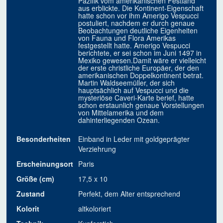
Pazifik vom amerikanischen Festland
aus erblickte. Die Kontinent-Eigenschaft
hatte schon vor ihm Amerigo Vespucci
postuliert, nachdem er durch genaue
Beobachtungen deutliche Eigenheiten
von Fauna und Flora Amerikas
festgestellt hatte. Amerigo Vespucci
berichtete, er sei schon im Juni 1497 in
Mexiko gewesen.Damit wäre er vielleicht
der erste christliche Europäer, der den
amerikanischen Doppelkontinent betrat.
Martin Waldseemüller, der sich
hauptsächlich auf Vespucci und die
mysteriöse Caveri-Karte berief, hatte
schon erstaunlich genaue Vorstellungen
von Mittelamerika und dem
dahinterliegenden Ozean.
Besonderheiten
Einband in Leder mit goldgeprägter
Verziehrung
Erscheinungsort
Paris
Größe (cm)
17,5 x 10
Zustand
Perfekt, dem Alter entsprechend
Kolorit
altkoloriert