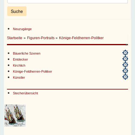
Neuzugänge
»
»
Startseite
Figuren-Portraits
Könige-Feldherren-Politker
Bäuerliche Szenen
Entdecker
Kirchlich
Könige-Feldherren-Politker
Künstler
Stecherübersicht