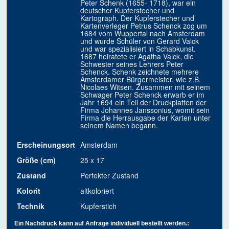
Peter Schenk (1655- 1718), war ein
deutscher Kupferstecher und
Kartograph. Der Kupferstecher und
Kartenverleger Petrus Schenck zog um
1684 vom Wuppertal nach Amsterdam
und wurde Schüler von Gerard Valck
und war spezialisiert in Schabkunst.
1687 heiratete er Agatha Valck, die
Schwester seines Lehrers Peter
Schenck. Schenk zeichnete mehrere
Amsterdamer Bürgermeister, wie z.B.
Nicolaes Witsen. Zusammen mit seinem
Schwager Peter Schenck erwarb er im
Jahr 1694 ein Teil der Druckplatten der
Firma Johannes Janssonius, womit sein
Firma die Herrausgabe der Karten unter
seinem Namen begann.
Erscheinungsort
Amsterdam
Größe (cm)
25 x 17
Zustand
Perfekter Zustand
Kolorit
altkoloriert
Technik
Kupferstich
Ein Nachdruck kann auf Anfrage individuell bestellt werden.: