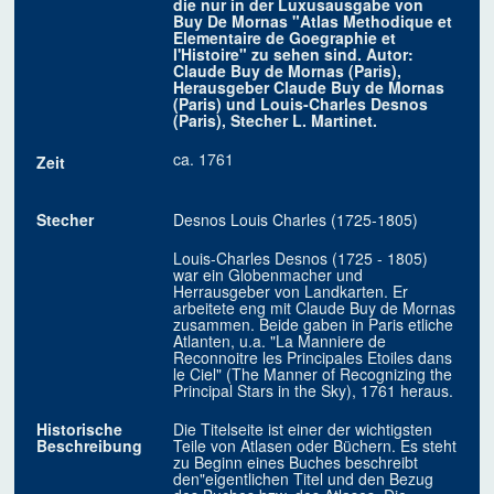
die nur in der Luxusausgabe von
Buy De Mornas "Atlas Methodique et
Elementaire de Goegraphie et
l'Histoire" zu sehen sind. Autor:
Claude Buy de Mornas (Paris),
Herausgeber Claude Buy de Mornas
(Paris) und Louis-Charles Desnos
(Paris), Stecher L. Martinet.
ca. 1761
Zeit
Stecher
Desnos Louis Charles (1725-1805)
Louis-Charles Desnos (1725 - 1805)
war ein Globenmacher und
Herrausgeber von Landkarten. Er
arbeitete eng mit Claude Buy de Mornas
zusammen. Beide gaben in Paris etliche
Atlanten, u.a. "La Manniere de
Reconnoitre les Principales Etoiles dans
le Ciel" (The Manner of Recognizing the
Principal Stars in the Sky), 1761 heraus.
Historische
Die Titelseite ist einer der wichtigsten
Beschreibung
Teile von Atlasen oder Büchern. Es steht
zu Beginn eines Buches beschreibt
den"eigentlichen Titel und den Bezug