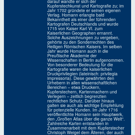
darauf wandte er sich der
Kupferstechkunst und Kartografie zu; im
Jahr 1702 gründete er seinen eigenen
Verlag. Homann erlangte bald
Bekanntheit als einer der führenden
Kartografen Deutschlands und wurde
1715 von Kaiser Karl VI. zum
Kaiserlichen Geographen ernannt.
Solche Auszeichnungen zu vergeben,
gehörte zu den Sonderrechten des
Heiligen Römischen Kaisers. Im selben
Jahr wurde Homann auch in die
Preußische Akademie der
Wissenschaften in Berlin aufgenommen.
Von besonderer Bedeutung für die
Kartografie waren die kaiserlichen
Druckprivilegien (lateinisch: privilegia
impressoria). Diese gewährten den
Urhebern in allen wissenschaftlichen
Bereichen – etwa Druckern,
Kupferstechern, Kartenmachern und
Verlegern – zeitlich begrenzten
rechtlichen Schutz. Darüber hinaus
galten sie auch als wichtige Empfehlung
für potenzielle Kunden. Im Jahr 1716
veröffentlichte Homann sein Hauptwerk,
den „Großen Atlas über die ganze Welt“.
Zahlreiche Karten entstanden in
Zusammenarbeit mit dem Kupferstecher
Christoph Weigel dem Älteren, der auch