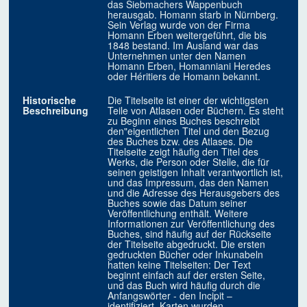
das Siebmachers Wappenbuch
herausgab. Homann starb in Nürnberg.
Sein Verlag wurde von der Firma
Homann Erben weitergeführt, die bis
1848 bestand. Im Ausland war das
Unternehmen unter den Namen
Homann Erben, Homanniani Heredes
oder Héritiers de Homann bekannt.
Historische
Die Titelseite ist einer der wichtigsten
Beschreibung
Teile von Atlasen oder Büchern. Es steht
zu Beginn eines Buches beschreibt
den"eigentlichen Titel und den Bezug
des Buches bzw. des Atlases. Die
Titelseite zeigt häufig den Titel des
Werks, die Person oder Stelle, die für
seinen geistigen Inhalt verantwortlich ist,
und das Impressum, das den Namen
und die Adresse des Herausgebers des
Buches sowie das Datum seiner
Veröffentlichung enthält. Weitere
Informationen zur Veröffentlichung des
Buches, sind häufig auf der Rückseite
der Titelseite abgedruckt. Die ersten
gedruckten Bücher oder Inkunabeln
hatten keine Titelseiten: Der Text
beginnt einfach auf der ersten Seite,
und das Buch wird häufig durch die
Anfangswörter - den Incipit –
identifiziert. Karten wurden