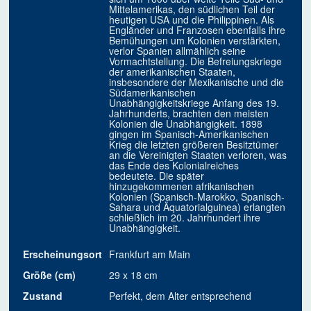
Mittelamerikas, den südlichen Teil der
heutigen USA und die Philippinen. Als
Engländer und Franzosen ebenfalls ihre
Bemühungen um Kolonien verstärkten,
verlor Spanien allmählich seine
Vormachtstellung. Die Befreiungskriege
der amerikanischen Staaten,
insbesondere der Mexikanische und die
Südamerikanischen
Unabhängigkeitskriege Anfang des 19.
Jahrhunderts, brachten den meisten
Kolonien die Unabhängigkeit. 1898
gingen im Spanisch-Amerikanischen
Krieg die letzten größeren Besitztümer
an die Vereinigten Staaten verloren, was
das Ende des Kolonialreiches
bedeutete. Die später
hinzugekommenen afrikanischen
Kolonien (Spanisch-Marokko, Spanisch-
Sahara und Äquatorialguinea) erlangten
schließlich im 20. Jahrhundert ihre
Unabhängigkeit.
Erscheinungsort
Frankfurt am Main
Größe (cm)
29 x 18 cm
Zustand
Perfekt, dem Alter entsprechend