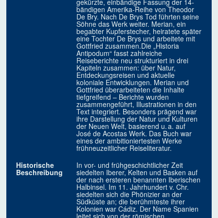
gekürzte, einbändige Fassung der 14-
bändigen Amerika-Reihe von Theodor
De Bry. Nach De Brys Tod führten seine
Söhne das Werk weiter. Merian, ein
begabter Kupferstecher, heiratete später
eine Tochter De Brys und arbeitete mit
Gottfried zusammen.Die „Historia
Antipodum“ fasst zahlreiche
Reiseberichte neu strukturiert in drei
Kapiteln zusammen: über Natur,
Entdeckungsreisen und aktuelle
koloniale Entwicklungen. Merian und
Gottfried überarbeiteten die Inhalte
tiefgreifend – Berichte wurden
zusammengeführt, Illustrationen in den
Text integriert. Besonders prägend war
ihre Darstellung der Natur und Kulturen
der Neuen Welt, basierend u. a. auf
José de Acostas Werk. Das Buch war
eines der ambitioniertesten Werke
frühneuzeitlicher Reiseliteratur.
Historische
In vor- und frühgeschichtlicher Zeit
Beschreibung
siedelten Iberer, Kelten und Basken auf
der nach ersteren benannten Iberischen
Halbinsel. Im 11. Jahrhundert v. Chr.
siedelten sich die Phönizier an der
Südküste an; die berühmteste ihrer
Kolonien war Cádiz. Der Name Spanien
leitet sich von der römischen