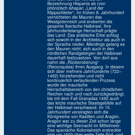
Bezeichnung Hispania ab (von
phönizisch ishapan „Land der
Klippschliefer“. Im frühen 8. Jahrhundert
vernichteten die Mauren das
Westgotenreich und eroberten die
gesamte Iberische Halbinsel. Ihre
jahrhundertelange Herrschaft prägte
das Land. Das arabische Erbe schlug
sich sowohl in der Architektur als auch in
der Sprache nieder. Allerdings gelang es
den Mauren nicht, sich auch in den
nördlichen Randgebirgen der Halbinsel
dauerhaft festzusetzen. Von dort aus
nahm die „Rückeroberung“
(Reconquista) ihren Ausgang. In diesem
sich über mehrere Jahrhunderte (722–
1492) hinziehenden und nicht
kontinuierlich verlaufenden Prozess
wurde der maurische
Herrschaftsbereich von den christlichen
Reichen nach und nach zurückgedrängt,
bis mit dem Fall Granadas 1492 auch
das letzte maurische Staatsgebilde auf
der Halbinsel verschwand. Im 15.
Jahrhundert vereinigten sich die
Königreiche von Kastilien und Aragón.
Aragón war zu dieser Zeit schon lange
eine wichtige Seemacht im Mittelmeer.
Das spanische Kolonialreich erstreckte
sich um 1600 über weite Teile Süd- und