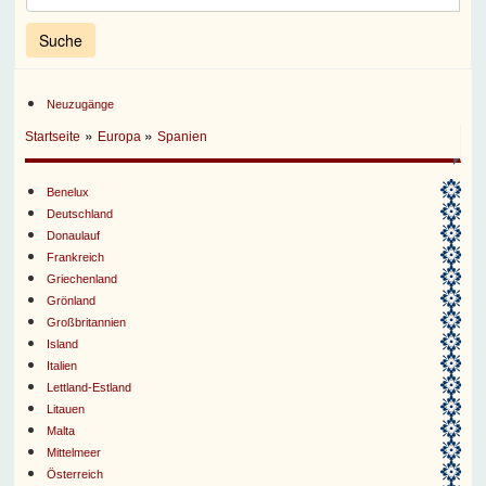
Neuzugänge
»
»
Startseite
Europa
Spanien
Benelux
Deutschland
Donaulauf
Frankreich
Griechenland
Grönland
Großbritannien
Island
Italien
Lettland-Estland
Litauen
Malta
Mittelmeer
Österreich