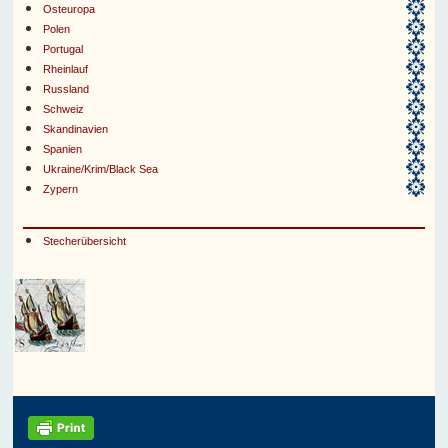
Osteuropa
Polen
Portugal
Rheinlauf
Russland
Schweiz
Skandinavien
Spanien
Ukraine/Krim/Black Sea
Zypern
Stecherübersicht