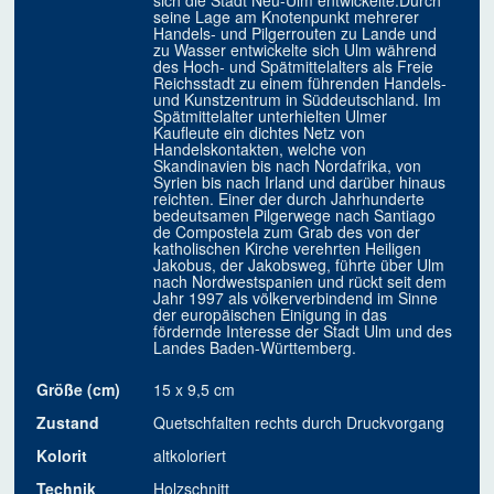
sich die Stadt Neu-Ulm entwickelte.Durch
seine Lage am Knotenpunkt mehrerer
Handels- und Pilgerrouten zu Lande und
zu Wasser entwickelte sich Ulm während
des Hoch- und Spätmittelalters als Freie
Reichsstadt zu einem führenden Handels-
und Kunstzentrum in Süddeutschland. Im
Spätmittelalter unterhielten Ulmer
Kaufleute ein dichtes Netz von
Handelskontakten, welche von
Skandinavien bis nach Nordafrika, von
Syrien bis nach Irland und darüber hinaus
reichten. Einer der durch Jahrhunderte
bedeutsamen Pilgerwege nach Santiago
de Compostela zum Grab des von der
katholischen Kirche verehrten Heiligen
Jakobus, der Jakobsweg, führte über Ulm
nach Nordwestspanien und rückt seit dem
Jahr 1997 als völkerverbindend im Sinne
der europäischen Einigung in das
fördernde Interesse der Stadt Ulm und des
Landes Baden-Württemberg.
Größe (cm)
15 x 9,5 cm
Zustand
Quetschfalten rechts durch Druckvorgang
Kolorit
altkoloriert
Technik
Holzschnitt