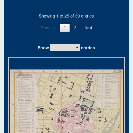
Showing 1 to 25 of 39 entries
Previous
1
2
Next
Show
entries