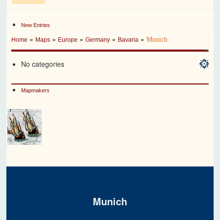
New Entries
»
»
»
»
»
Munich
Home
Maps
Europe
Germany
Bavaria
No categories
Mapmakers
Munich