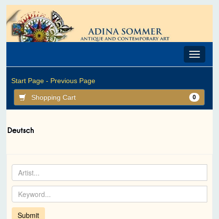
Toggle
navigat
Start Page -
Previous Page
Shopping Cart
0