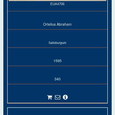
EUA4706
Ortelius Abraham
Salisburgum
1595
340