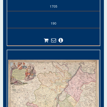
1705
190