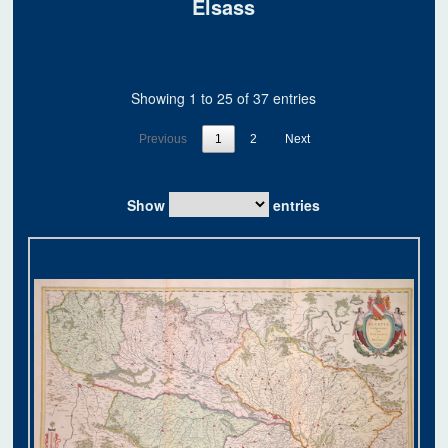
Elsass
Showing 1 to 25 of 37 entries
Previous
1
2
Next
Show
entries