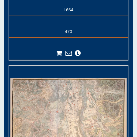
1664
470