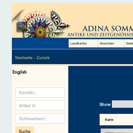
Landkarten
Ansichten
Seek
Startseite -
Zurück
Show
Karte