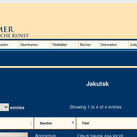
arten
Sternkarten
Titelblätter
Bücher
Dekorative
Zeit
Jakutsk
Showing 1 to 4 of 4 entries
entries
Stecher
Titel
Anonymus
Citta di Yakutsk. Asia Vol VII.