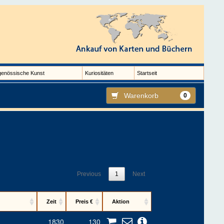
genössische Kunst
Kuriositäten
Startseit
Warenkorb
0
Previous
1
Next
Zeit
Preis €
Aktion
1830
130