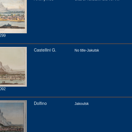
299
Castellini G.
No title-Jakutsk
092
Dolfino
Jakoutsk