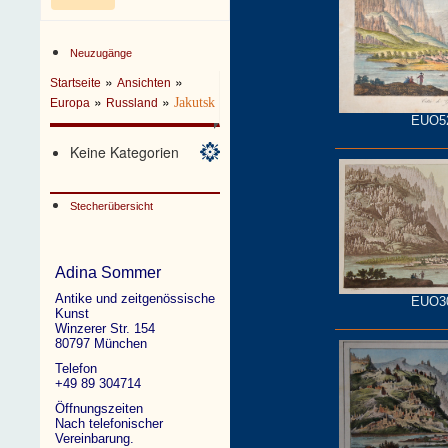
Neuzugänge
»
»
Startseite
Ansichten
»
»
Jakutsk
Europa
Russland
EUO5
Keine Kategorien
Stecherübersicht
Adina Sommer
Antike und zeitgenössische
EUO3
Kunst
Winzerer Str. 154
80797 München
Telefon
+49 89 304714
Öffnungszeiten
Nach telefonischer
Vereinbarung.