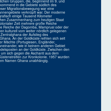
ichen Gruppen, die, beginnend im 9. und
kommend in die Gebiete südlich des
eser Migrationsbewegung war eine
vannengebiete verknüpft war. Der moderne
afisch einige Tausend Kilometer
ischen Zusammenhang zum heutigen Staat
olonialer Zeit mehrere große Reiche
die Reiche der Dagomba, Mamprusi oder der
 kulturell vom weiter nördlich gelegenen
Zentralghana der Aufstieg des
hana. An der Goldküste reihten sich seit
er Mächte (Portugiesen, Engländer,
aneinander, wie in keinem anderen Gebiet
andelsposten an der Goldküste. Zwischen den
 um sich gegen die Aschanti aus dem
 Küstenstreifen zur Kronkolonie. 1957 wurden
er dem Namen Ghana unabhängig.