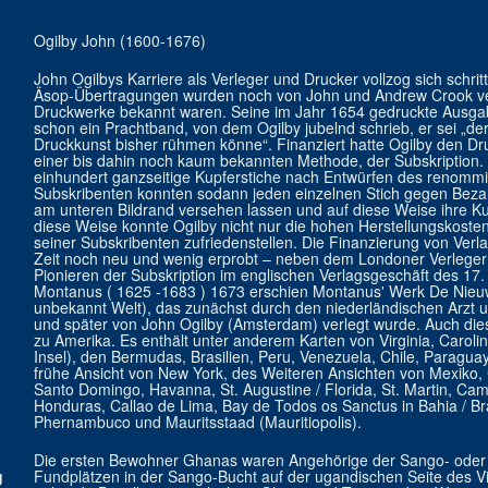
Ogilby John (1600-1676)
John Ogilbys Karriere als Verleger und Drucker vollzog sich schrit
Äsop-Übertragungen wurden noch von John und Andrew Crook verle
Druckwerke bekannt waren. Seine im Jahr 1654 gedruckte Ausgab
schon ein Prachtband, von dem Ogilby jubelnd schrieb, er sei „de
Druckkunst bisher rühmen könne“. Finanziert hatte Ogilby den Dr
einer bis dahin noch kaum bekannten Methode, der Subskription. Z
einhundert ganzseitige Kupferstiche nach Entwürfen des renommie
Subskribenten konnten sodann jeden einzelnen Stich gegen Be
am unteren Bildrand versehen lassen und auf diese Weise ihre Kun
diese Weise konnte Ogilby nicht nur die hohen Herstellungskosten
seiner Subskribenten zufriedenstellen. Die Finanzierung von Verl
Zeit noch neu und wenig erprobt – neben dem Londoner Verleger
Pionieren der Subskription im englischen Verlagsgeschäft des 17.
Montanus ( 1625 -1683 ) 1673 erschien Montanus' Werk De Nie
unbekannt Welt), das zunächst durch den niederländischen Arzt u
und später von John Ogilby (Amsterdam) verlegt wurde. Auch dies
zu Amerika. Es enthält unter anderem Karten von Virginia, Carolin
Insel), den Bermudas, Brasilien, Peru, Venezuela, Chile, Paraguay
frühe Ansicht von New York, des Weiteren Ansichten von Mexiko, C
Santo Domingo, Havanna, St. Augustine / Florida, St. Martin, Cam
Honduras, Callao de Lima, Bay de Todos os Sanctus in Bahia / Br
Phernambuco und Mauritsstaad (Mauritiopolis).
Die ersten Bewohner Ghanas waren Angehörige der Sango- oder 
g
Fundplätzen in der Sango-Bucht auf der ugandischen Seite des Vi