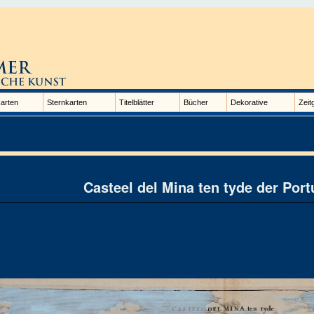
arten
Sternkarten
Titelblätter
Bücher
Dekorative
Zeit
Casteel del Mina ten tyde der Por