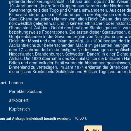
geltende Bevölkerungsschicht in Ghana und Togo sind im Wesentl
10. Jahrhundert, in großen Gruppen aus Norden oder Nordosten 
Savannengürtels des Togo und Ghana einwanderten. Auslöser di
Klimaveränderung, die mit Änderungen in der Vegetation der Sa
Staat Ghana hat seinen Namen vom alten Reich Ghana, das geogr
nordwestlich gelegen war und in keinem ethnischen oder histor
Ghana steht. Auf dem Gebiet des heutigen Staates gab es in vork
beziehungsweise Föderationen. Die ersten dieser Staatswesen, 
Gonja entstanden in der Savannenregion von Nordghana und waren
Reich der Mossi und dem Islam geprägt. Um 1600 begann dort in 
Aschantireichs zur beherrschenden Macht im gesamten heutigen G
dem 17. Jahrhundert die befestigten Niederlassungen europäisch
Niederländer, Brandenburger, Schweden, Dänen) in einer Dichte 
Afrikas. Um 1820 übernahm das Colonial Office die britischen H
Briten und dem Volk der Fanti wurde ein Abkommen geschlossen,
Binnenland zu verteidigen. Im Jahr 1874 erklärten die Briten den
die britische Kronkolonie Goldküste und Britisch-Togoland unt
ort
London
Perfekter Zustand
altkoloriert
Kupferstich
70.50 €
n auf Anfrage individuell bestellt werden.:
Back