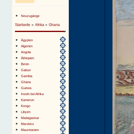
Neuzugänge
»
»
Startseite
Afrika
Ghana
Ägypten
Algerien
Angola
Äthiopien
Benin
Gabun
Gambia
Ghana
Guinea
Inseln bei Afrika
Kamerun
Kongo
Libyen
Madagaskar
Marokko
Mauretanien