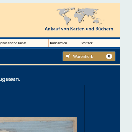
genössische Kunst
Kuriositäten
Startseit
Warenkorb
0
tugesen.