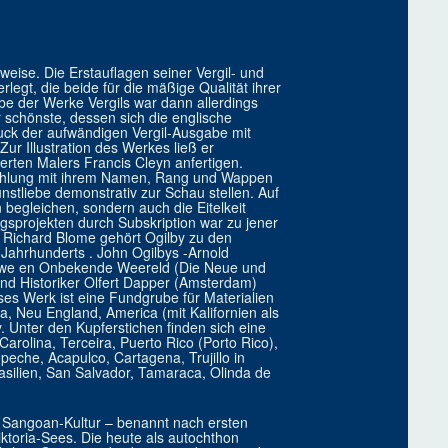
tweise. Die Erstauflagen seiner Vergil- und
gt, die beide für die mäßige Qualität ihrer
e der Werke Vergils war dann allerdings
r schönste, dessen sich die englische
uck der aufwändigen Vergil-Ausgabe mit
ur Illustration des Werkes ließ er
rten Malers Francis Cleyn anfertigen.
zahlung mit ihrem Namen, Rang und Wappen
stliebe demonstrativ zur Schau stellen. Auf
 begleichen, sondern auch die Eitelkeit
agsprojekten durch Subskription war zu jener
 Richard Blome gehört Ogilby zu den
 Jahrhunderts . John Ogilbys -Arnold
uwe en Onbekende Weereld (Die Neue und
nd Historiker Olfert Dapper (Amsterdam)
es Werk ist eine Fundgrube für Materialien
a, Neu England, America (mit Kalifornien als
. Unter den Kupferstichen finden sich eine
arolina, Terceira, Puerto Rico (Porto Rico),
peche, Acapulco, Cartagena, Trujillo in
asilien, San Salvador, Tamaraca, Olinda de
Sangoan-Kultur – benannt nach ersten
ktoria-Sees. Die heute als autochthon