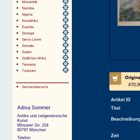
Mosambik
Namibia
Nigeria
Nordafrika
Ruanda
Senegal
Sierra Leone
Somalia
Sudan
Südliches Afrika
Tansania
Tunesien
Origin
470.0
Stecherübersicht
Artikel ID
Titel
Adina Sommer
Antike und zeitgenössische
Beschreibun
Kunst
Winzerer Str. 154
80797 München
Zeit
Telefon