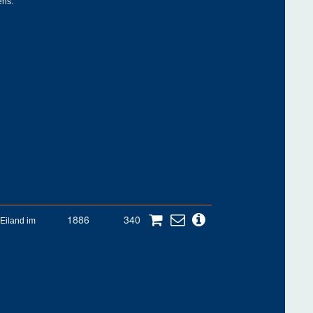
ens.
1886
340
 Eiland im