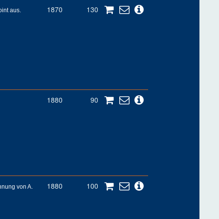
1870
130
int aus.
1880
90
1880
100
hnung von A.