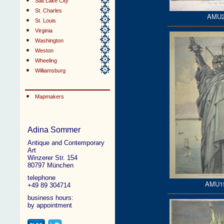
Salt Lake City
St. Charles
AMU2
St. Louis
Virginia
Washington
Weston
Wheeling
Williamsburg
Mapmakers
Adina Sommer
Antique and Contemporary
Art
Winzerer Str. 154
80797 München
telephone
AMU1
+49 89 304714
business hours:
by appointment