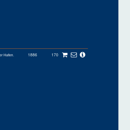
1886
170
er Hafen.