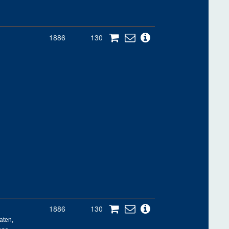
1886
130
1886
130
aten,