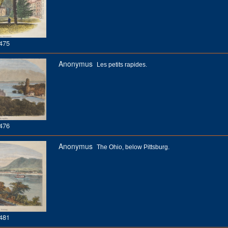
475
Anonymus
Les petits rapides.
476
Anonymus
The Ohio, below Pittsburg.
481