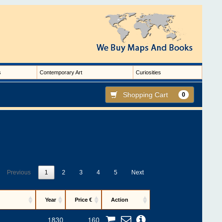
s
Contemporary Art
Curiosities
Shopping Cart
0
Previous
1
2
3
4
5
Next
Year
Price €
Action
1830
160