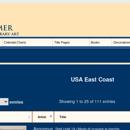
Celestial Charts
Title Pages
Books
Decorative
USA East Coast
Showing 1 to 25 of 111 entries
entries
Artist
Title
Anonymus
Stati Uniti 19 / Modo di scavare le barche