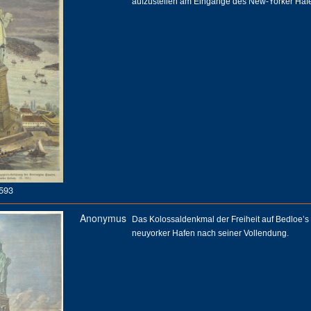
aufzustellen am Eingange des New-Yorker Haf
593
Anonymus
Das Kolossaldenkmal der Freiheit auf Bedloe’s
neuyorker Hafen nach seiner Vollendung.