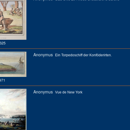
625
Anonymus
Ein Torpedoschiff der Konföderirten.
971
Anonymus
Vue de New York