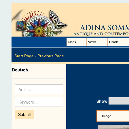
Maps
Views
Charts
Start Page -
Previous Page
Show
Image