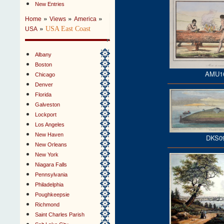
New Entries
»
»
»
Home
Views
America
»
USA East Coast
USA
Albany
Boston
AMU1
Chicago
Denver
Florida
Galveston
Lockport
Los Angeles
New Haven
DKS0
New Orleans
New York
Niagara Falls
Pennsylvania
Philadelphia
Poughkeepsie
Richmond
Saint Charles Parish