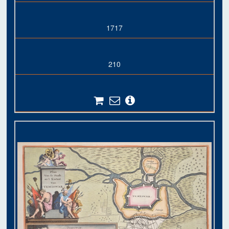
1717
210