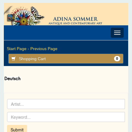
Toggle
navigat
Start Page -
Previous Page
Shopping Cart
0