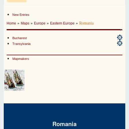
New Entries
»
»
»
»
Romania
Home
Maps
Europe
Eastern Europe
Bucharest
Transylvania
Mapmakers
Romania