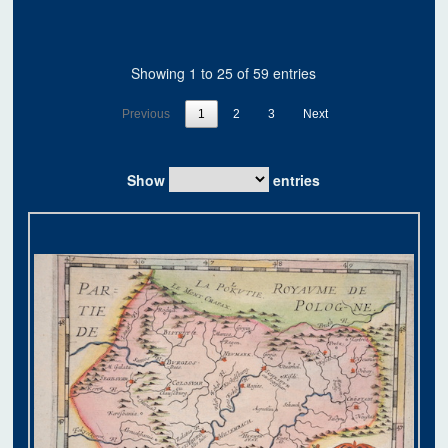
Showing 1 to 25 of 59 entries
Previous
1
2
3
Next
Show
entries