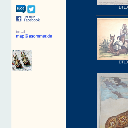
DT10
Email
DT10