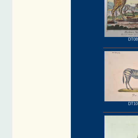
DT08
DT10