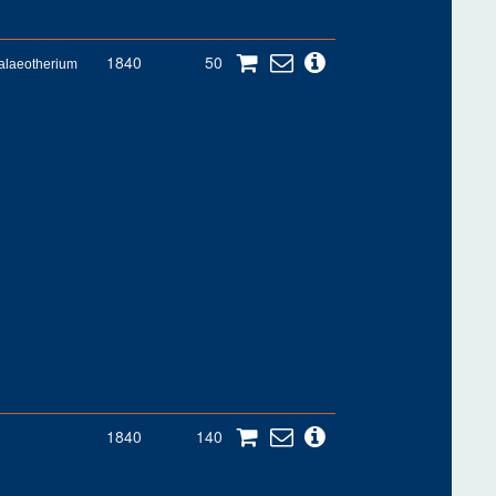
1840
50
alaeotherium
1840
140