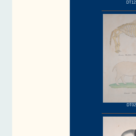
DT12
DT02