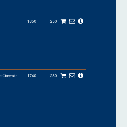
1850
250
1740
230
Le Chevrotin.