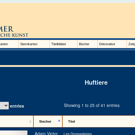
arten
Sternkarten
Titelblätter
Bücher
Dekorative
Zeit
Huftiere
Showing 1 to 25 of 41 entries
entries
Stecher
Titel
Adam Victor
Les Dromadeires