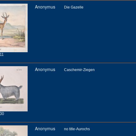
Anonymus
Die Gazelle
11
Anonymus
Caschemir-Ziegen
00
Anonymus
no title-Aurochs