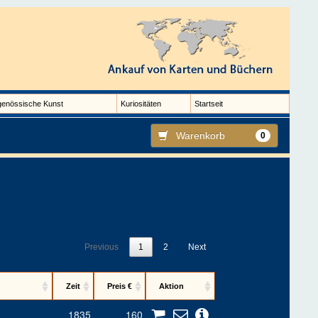
genössische Kunst
Kuriositäten
Startseit
Warenkorb
0
Previous
1
2
Next
Zeit
Preis €
Aktion
1835
160