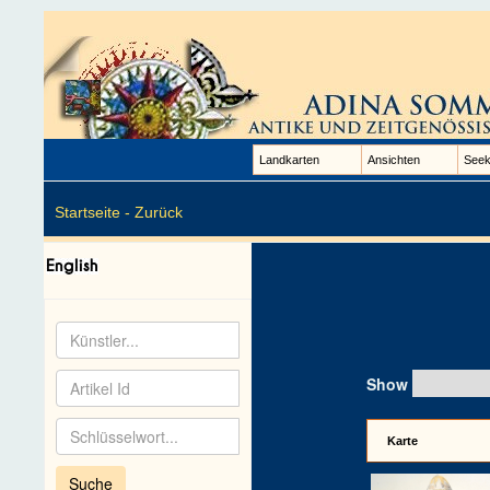
Landkarten
Ansichten
Seek
Startseite -
Zurück
Show
Karte