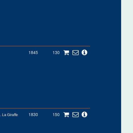
1845
130
1830
150
. La Giraffe