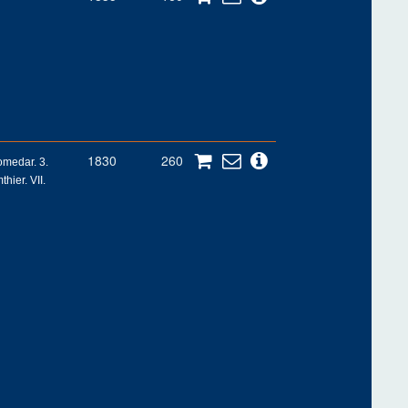
1830
260
omedar. 3.
hier. VII.