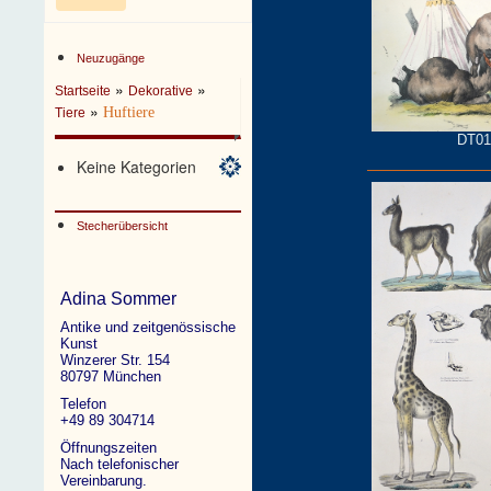
Neuzugänge
»
»
Startseite
Dekorative
»
Huftiere
Tiere
DT01
Keine Kategorien
Stecherübersicht
Adina Sommer
Antike und zeitgenössische
Kunst
Winzerer Str. 154
80797 München
Telefon
+49 89 304714
Öffnungszeiten
Nach telefonischer
Vereinbarung.