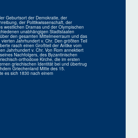
 der Geburtsort der Demokratie, der
hreibung, der Politikwissenschaft, der
des westlichen Dramas und der Olympischen
rschiedenen unabhängigen Stadtstaaten
ich über den gesamten Mittelmeerraum und das
vierten Jahrhundert v. Chr. Den größten Teil
erte rasch einen Großteil der Antike vom
ten Jahrhundert v. Chr. Von Rom annektiert
seines Nachfolgers, des Byzantinischen
iechisch-orthodoxe Kirche, die im ersten
rnen griechischen Identität bei und übertrug
chdem Griechenland Mitte des 15.
lte es sich 1830 nach einem