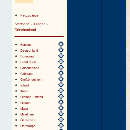
Neuzugänge
»
»
Startseite
Europa
Griechenland
Benelux
Deutschland
Donaulauf
Frankreich
Griechenland
Grönland
Großbritannien
Island
Italien
Lettland-Estland
Litauen
Malta
Mittelmeer
Österreich
Osteuropa