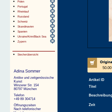
Polen
Portugal
Rheinlauf
Russland
Schweiz
Skandinavien
Spanien
Ukraine/Krim/Black Sea
Zypern
Stecherübersicht
Origin
50.00
Adina Sommer
Antike und zeitgenössische
Artikel ID
Kunst
Winzerer Str. 154
Titel
80797 München
Beschreibun
Telefon
+49 89 304714
Zeit
Öffnungszeiten
Nach telefonischer