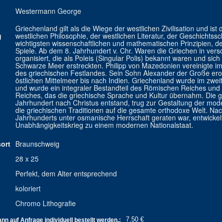
Westermann George
Griechenland gilt als die Wiege der westlichen Zivilisation und ist
g
westlichen Philosophie, der westlichen Literatur, der Geschichtssc
wichtigsten wissenschaftlichen und mathematischen Prinzipien, 
Spiele. Ab dem 8. Jahrhundert v. Chr. Waren die Griechen in ve
organisiert, die als Poleis (Singular Polis) bekannt waren und s
Schwarze Meer erstreckten. Philipp von Mazedonien vereinigte im 
des griechischen Festlandes. Sein Sohn Alexander der Große erob
östlichen Mittelmeer bis nach Indien. Griechenland wurde im zwei
und wurde ein integraler Bestandteil des Römischen Reiches und 
Reiches, das die griechische Sprache und Kultur übernahm. Die gr
Jahrhundert nach Christus entstand, trug zur Gestaltung der mode
die griechischen Traditionen auf die gesamte orthodoxe Welt. Na
Jahrhunderts unter osmanische Herrschaft geraten war, entwicke
Unabhängigkeitskrieg zu einem modernen Nationalstaat.
ort
Braunschweig
28 x 25
Perfekt, dem Alter entsprechend
koloriert
Chromo Lithografie
7.50 €
n auf Anfrage individuell bestellt werden.: