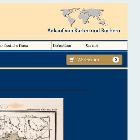
genössische Kunst
Kuriositäten
Startseit
Warenkorb
0