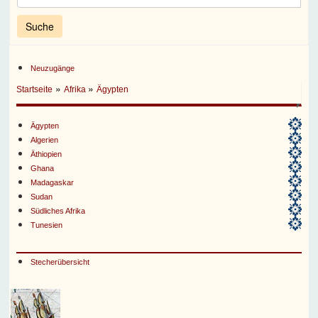
Neuzugänge
»
»
Startseite
Afrika
Ägypten
Ägypten
Algerien
Äthiopien
Ghana
Madagaskar
Sudan
Südliches Afrika
Tunesien
Stecherübersicht