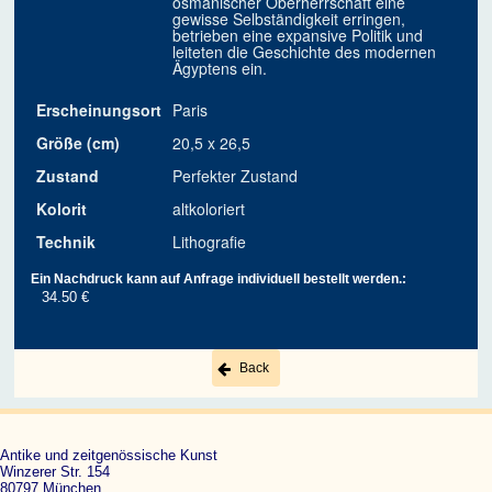
osmanischer Oberherrschaft eine
gewisse Selbständigkeit erringen,
betrieben eine expansive Politik und
leiteten die Geschichte des modernen
Ägyptens ein.
Erscheinungsort
Paris
Größe (cm)
20,5 x 26,5
Zustand
Perfekter Zustand
Kolorit
altkoloriert
Technik
Lithografie
Ein Nachdruck kann auf Anfrage individuell bestellt werden.:
34.50 €
Back
Antike und zeitgenössische Kunst
Winzerer Str. 154
80797 München