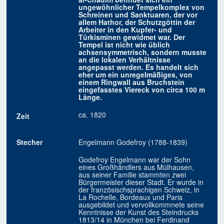
ungewöhnlicher Tempelkomplex von
Schreinen und Sanktuaren, der vor
allem Hathor, der Schutzgöttin der
Arbeiter in den Kupfer- und
Türkisminen gewidmet war. Der
Tempel ist nicht wie üblich
achsensymmetrisch, sondern musste
an die lokalen Verhältnisse
angepasst werden. Es handelt sich
eher um ein unregelmäßiges, von
einem Ringwall aus Bruchstein
eingefasstes Viereck von circa 100 m
Länge.
ca. 1820
Zeit
Stecher
Engelmann Godefroy (1788-1839)
Godefroy Engelmann war der Sohn
eines Großhändlers aus Mülhausen,
aus seiner Familie stammten zwei
Bürgermeister dieser Stadt. Er wurde in
der französischsprachigen Schweiz, in
La Rochelle, Bordeaux und Paris
ausgebildet und vervollkommnete seine
Kenntnisse der Kunst des Steindrucks
1813/14 in München bei Ferdinand