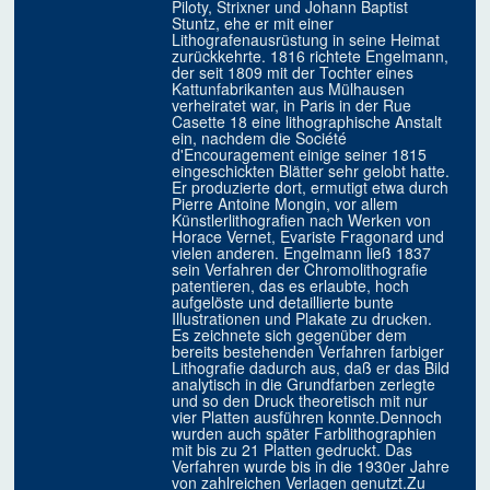
Piloty, Strixner und Johann Baptist
Stuntz, ehe er mit einer
Lithografenausrüstung in seine Heimat
zurückkehrte. 1816 richtete Engelmann,
der seit 1809 mit der Tochter eines
Kattunfabrikanten aus Mülhausen
verheiratet war, in Paris in der Rue
Casette 18 eine lithographische Anstalt
ein, nachdem die Société
d'Encouragement einige seiner 1815
eingeschickten Blätter sehr gelobt hatte.
Er produzierte dort, ermutigt etwa durch
Pierre Antoine Mongin, vor allem
Künstlerlithografien nach Werken von
Horace Vernet, Evariste Fragonard und
vielen anderen. Engelmann ließ 1837
sein Verfahren der Chromolithografie
patentieren, das es erlaubte, hoch
aufgelöste und detaillierte bunte
Illustrationen und Plakate zu drucken.
Es zeichnete sich gegenüber dem
bereits bestehenden Verfahren farbiger
Lithografie dadurch aus, daß er das Bild
analytisch in die Grundfarben zerlegte
und so den Druck theoretisch mit nur
vier Platten ausführen konnte.Dennoch
wurden auch später Farblithographien
mit bis zu 21 Platten gedruckt. Das
Verfahren wurde bis in die 1930er Jahre
von zahlreichen Verlagen genutzt.Zu