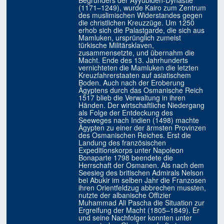
Begründers der Ayyubiden-Dynastie
(1171–1249), wurde Kairo zum Zentrum
des muslimischen Widerstandes gegen
die christlichen Kreuzzüge. Um 1250
erhob sich die Palastgarde, die sich aus
Mamluken, ursprünglich zumeist
türkische Militärsklaven,
zusammensetzte, und übernahm die
Macht. Ende des 13. Jahrhunderts
vernichteten die Mamluken die letzten
Kreuzfahrerstaaten auf asiatischem
Boden. Auch nach der Eroberung
Ägyptens durch das Osmanische Reich
1517 blieb die Verwaltung in ihren
Händen. Der wirtschaftliche Niedergang
als Folge der Entdeckung des
Seeweges nach Indien (1498) machte
Ägypten zu einer der ärmsten Provinzen
des Osmanischen Reiches. Erst die
Landung des französischen
Expeditionskorps unter Napoleon
Bonaparte 1798 beendete die
Herrschaft der Osmanen. Als nach dem
Seesieg des britischen Admirals Nelson
bei Abukir im selben Jahr die Franzosen
ihren Orientfeldzug abbrechen mussten,
nutzte der albanische Offizier
Muhammad Ali Pascha die Situation zur
Ergreifung der Macht (1805–1849). Er
und seine Nachfolger konnten unter