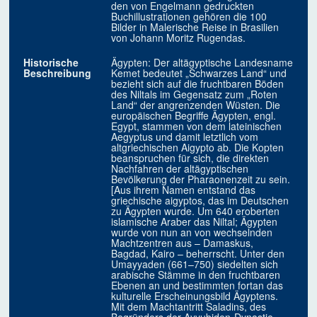
den von Engelmann gedruckten
Buchillustrationen gehören die 100
Bilder in Malerische Reise in Brasilien
von Johann Moritz Rugendas.
Historische
Ägypten: Der altägyptische Landesname
Beschreibung
Kemet bedeutet „Schwarzes Land“ und
bezieht sich auf die fruchtbaren Böden
des Niltals im Gegensatz zum „Roten
Land“ der angrenzenden Wüsten. Die
europäischen Begriffe Ägypten, engl.
Egypt, stammen von dem lateinischen
Aegyptus und damit letztlich vom
altgriechischen Aigypto ab. Die Kopten
beanspruchen für sich, die direkten
Nachfahren der altägyptischen
Bevölkerung der Pharaonenzeit zu sein.
[Aus ihrem Namen entstand das
griechische aigyptos, das im Deutschen
zu Ägypten wurde. Um 640 eroberten
islamische Araber das Niltal; Ägypten
wurde von nun an von wechselnden
Machtzentren aus – Damaskus,
Bagdad, Kairo – beherrscht. Unter den
Umayyaden (661–750) siedelten sich
arabische Stämme in den fruchtbaren
Ebenen an und bestimmten fortan das
kulturelle Erscheinungsbild Ägyptens.
Mit dem Machtantritt Saladins, des