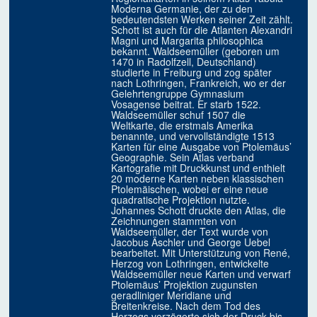
Moderna Germanie, der zu den
bedeutendsten Werken seiner Zeit zählt.
Schott ist auch für die Atlanten Alexandri
Magni und Margarita philosophica
bekannt. Waldseemüller (geboren um
1470 in Radolfzell, Deutschland)
studierte in Freiburg und zog später
nach Lothringen, Frankreich, wo er der
Gelehrtengruppe Gymnasium
Vosagense beitrat. Er starb 1522.
Waldseemüller schuf 1507 die
Weltkarte, die erstmals Amerika
benannte, und vervollständigte 1513
Karten für eine Ausgabe von Ptolemäus’
Geographie. Sein Atlas verband
Kartografie mit Druckkunst und enthielt
20 moderne Karten neben klassischen
Ptolemäischen, wobei er eine neue
quadratische Projektion nutzte.
Johannes Schott druckte den Atlas, die
Zeichnungen stammten von
Waldseemüller, der Text wurde von
Jacobus Äschler und George Uebel
bearbeitet. Mit Unterstützung von René,
Herzog von Lothringen, entwickelte
Waldseemüller neue Karten und verwarf
Ptolemäus’ Projektion zugunsten
geradliniger Meridiane und
Breitenkreise. Nach dem Tod des
Herzogs verzögerte sich der Druck bis