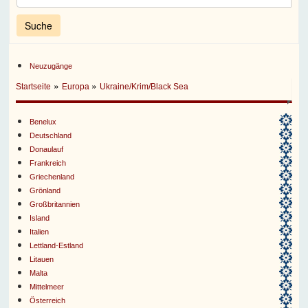
Neuzugänge
»
»
Startseite
Europa
Ukraine/Krim/Black Sea
Benelux
Deutschland
Donaulauf
Frankreich
Griechenland
Grönland
Großbritannien
Island
Italien
Lettland-Estland
Litauen
Malta
Mittelmeer
Österreich