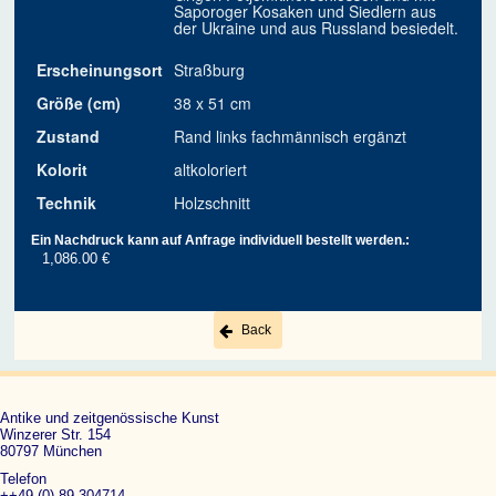
Saporoger Kosaken und Siedlern aus
der Ukraine und aus Russland besiedelt.
Erscheinungsort
Straßburg
Größe (cm)
38 x 51 cm
Zustand
Rand links fachmännisch ergänzt
Kolorit
altkoloriert
Technik
Holzschnitt
Ein Nachdruck kann auf Anfrage individuell bestellt werden.:
1,086.00 €
Back
Antike und zeitgenössische Kunst
Winzerer Str. 154
80797 München
Telefon
++49 (0) 89 304714