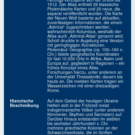
1512. Der Atlas enthielt 26 klassische
Ptolemäische Karten und 20 neue, die
separat veröffentlicht wurden. Die Karte
der Neuen Welt basierte auf aktuellen,
zuverlässigen Informationen, die einem
„Admiral“ zugeschrieben werden,
wahrscheinlich Kolumbus, weshalb der
Atlas auch „Admiral-Atlas“ genannt wird.
Schott druckte in Augsburg eine Version
mit geringfügigen Korrekturen.
Ptolemäus’ Geographia (ca. 100–160 n.
Chr.) listete geografische Koordinaten
für fast 10.000 Orte in Afrika, Asien und
Europa auf, gegliedert in Regionen – ein
frühes Konzept eines Atlas.
Forschungen hierzu, unter anderem an
der Universität Thessaloniki, dauern bis
heute an. Die meisten Karten tragen ein
Wasserzeichen mit einer dreizackigen
Krone.
Historische
Auf dem Gebiet der heutigen Ukraine
Beschreibung
hielten sich in der Frühzeit meist
indogermanische Völker (unter anderem
Kimmerier, Skythen und Sarmaten) auf.
Darüber hinaus entstanden im siebten
bis sechsten Jahrhundert v. Chr.
mehrere griechische Kolonien an der
Schwarzmeerküste, die im fünften