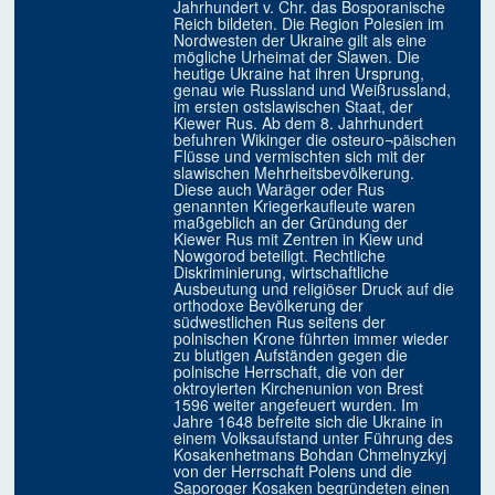
Jahrhundert v. Chr. das Bosporanische
Reich bildeten. Die Region Polesien im
Nordwesten der Ukraine gilt als eine
mögliche Urheimat der Slawen. Die
heutige Ukraine hat ihren Ursprung,
genau wie Russland und Weißrussland,
im ersten ostslawischen Staat, der
Kiewer Rus. Ab dem 8. Jahrhundert
befuhren Wikinger die osteuro¬päischen
Flüsse und vermischten sich mit der
slawischen Mehrheitsbevölkerung.
Diese auch Waräger oder Rus
genannten Kriegerkaufleute waren
maßgeblich an der Gründung der
Kiewer Rus mit Zentren in Kiew und
Nowgorod beteiligt. Rechtliche
Diskriminierung, wirtschaftliche
Ausbeutung und religiöser Druck auf die
orthodoxe Bevölkerung der
südwestlichen Rus seitens der
polnischen Krone führten immer wieder
zu blutigen Aufständen gegen die
polnische Herrschaft, die von der
oktroyierten Kirchenunion von Brest
1596 weiter angefeuert wurden. Im
Jahre 1648 befreite sich die Ukraine in
einem Volksaufstand unter Führung des
Kosakenhetmans Bohdan Chmelnyzkyj
von der Herrschaft Polens und die
Saporoger Kosaken begründeten einen