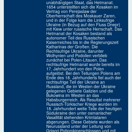
unabhängigen Staat, das Hetmanat.
1654 unterstellten sich die Kosaken im
Vertrag von Perejaslaw der
Oberherrschaft des Moskauer Zaren,
und in der Folge kam die Linksufrige
Ukraine (in Bezug auf den Fluss Dnepr)
mit Kiew unter russische Herrschaft. Das
Hetmanat der Kosaken bestand als
autonomer Teil des Russischen
Kaiserreiches bis in die Regierungszeit
Katharinas der Großen. Die
Rechtsufrige Ukraine, darunter
Wolhynien und Podolien verblieb
zunächst bei Polen-Litauen. Das
rechtsufrige Hetmanat wurde bereits im
17. Jahrhundert von den Polen
aufgelöst. Bei den Teilungen Polens am
Ende des 18. Jahrhunderts fiel auch der
rechtsufrige Teil der Ukraine an
Russland, die im Westen der Ukraine
gelegenen Gebiete Galizien und die
Bukowina im Westen an das
Habsburgerreich. Als Resultat mehrerer
Russisch-Türkischer Kriege wurden im
18. Jahrhundert weite Teile der heutigen
Südukraine den unter osmanischer
Vasallität stehenden Krimtataren
abgerungen. Diese Gebiete wurden als
Neurussland unter der Leitung von
Grigori Potjomkinerschlossen und mit