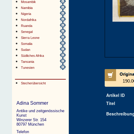
Mosambik
Namibia
Nigeria
Nordafrika
Ruanda
Senegal
Sierra Leone
Somalia
Sudan
Südliches Afrika
Tansania
Tunesien
Origin
190.0
Stecherübersicht
Artikel ID
Titel
Adina Sommer
Antike und zeitgenössische
Beschreibun
Kunst
Winzerer Str. 154
80797 München
Telefon