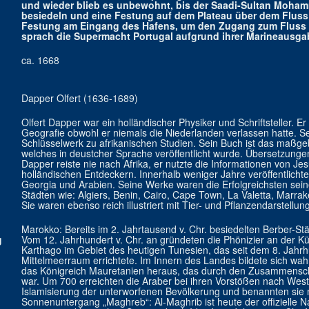
und wieder blieb es unbewohnt, bis der Saadi-Sultan Moham
besiedeln und eine Festung auf dem Plateau über dem Fluss L
Festung am Eingang des Hafens, um den Zugang zum Fluss zu
sprach die Supermacht Portugal aufgrund ihrer Marineausga
ca. 1668
Dapper Olfert (1636-1689)
Olfert Dapper war ein holländischer Physiker und Schriftsteller. 
Geografie obwohl er niemals die Niederlanden verlassen hatte. Se
Schlüsselwerk zu afrikanischen Studien. Sein Buch ist das maßg
welches in deustcher Sprache veröffentlicht wurde. Übersetzungen
Dapper reiste nie nach Afrika, er nutzte die Informationen von Je
holländischen Entdeckern. Innerhalb weniger Jahre veröffentlicht
Georgia und Arabien. Seine Werke waren die Erfolgreichsten seine
Städten wie: Algiers, Benin, Cairo, Cape Town, La Valetta, Marrake
Sie waren ebenso reich illustriert mit Tier- und Pflanzendarstellun
Marokko: Bereits im 2. Jahrtausend v. Chr. besiedelten Berber-
g
Vom 12. Jahrhundert v. Chr. an gründeten die Phönizier an der K
Karthago im Gebiet des heutigen Tunesien, das seit dem 8. Jahrhu
Mittelmeerraum errichtete. Im Innern des Landes bildete sich wahr
das Königreich Mauretanien heraus, das durch den Zusammensc
war. Um 700 erreichten die Araber bei ihren Vorstößen nach Wes
Islamisierung der unterworfenen Bevölkerung und benannten sie
Sonnenuntergang „Maghreb“: Al-Maghrib ist heute der offizielle