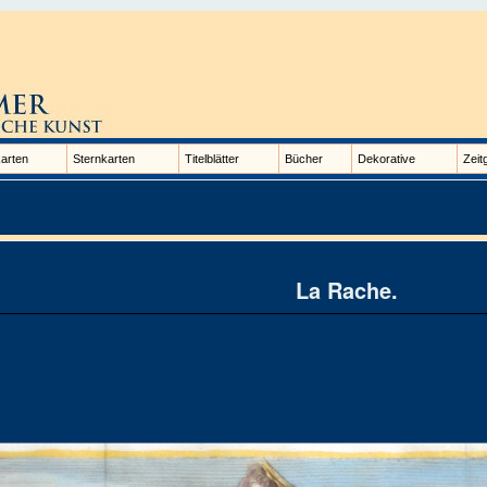
arten
Sternkarten
Titelblätter
Bücher
Dekorative
Zeit
La Rache.