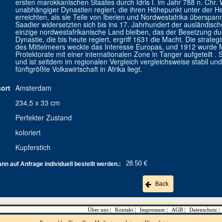
ersten marokkanischen Staates durch Idris I. im Jahr 788 n. Chr
unabhängiger Dynastien regiert, die ihren Höhepunkt unter der 
erreichten, als sie Teile von Iberien und Nordwestafrika überspa
Saadier widersetzten sich bis ins 17. Jahrhundert der ausländisc
einzige nordwestafrikanische Land bleiben, das der Besetzung du
Dynastie, die bis heute regiert, ergriff 1631 die Macht. Die str
des Mittelmeers weckte das Interesse Europas, und 1912 wurde 
Protektorate mit einer internationalen Zone in Tanger aufgeteilt .
und ist seitdem im regionalen Vergleich vergleichsweise stabil un
fünftgrößte Volkswirtschaft in Afrika liegt.
ort
Amsterdam
234,5 x 33 cm
Perfekter Zustand
koloriert
Kupferstich
28.50 €
n auf Anfrage individuell bestellt werden.:
Back
Über uns
Kontakt
Impressum
AGB
Datenschutz