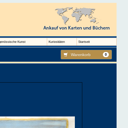
genössische Kunst
Kuriositäten
Startseit
Warenkorb
0