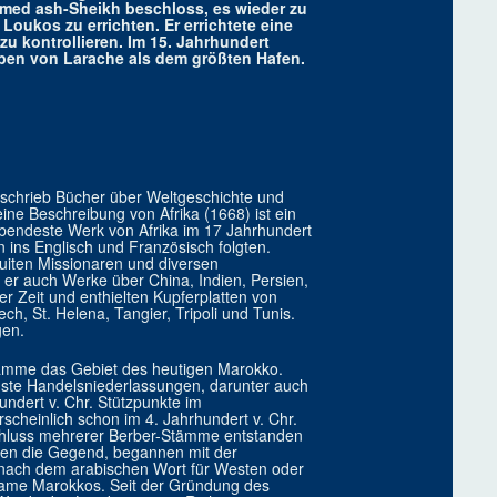
med ash-Sheikh beschloss, es wieder zu
oukos zu errichten. Er errichtete eine
 kontrollieren. Im 15. Jahrhundert
ben von Larache als dem größten Hafen.
Er schrieb Bücher über Weltgeschichte und
ine Beschreibung von Afrika (1668) ist ein
ebendeste Werk von Afrika im 17 Jahrhundert
 ins Englisch und Französisch folgten.
suiten Missionaren und diversen
e er auch Werke über China, Indien, Persien,
r Zeit und enthielten Kupferplatten von
ch, St. Helena, Tangier, Tripoli und Tunis.
gen.
Stämme das Gebiet des heutigen Marokko.
üste Handelsniederlassungen, darunter auch
ndert v. Chr. Stützpunkte im
scheinlich schon im 4. Jahrhundert v. Chr.
hluss mehrerer Berber-Stämme entstanden
ten die Gegend, begannen mit der
 nach dem arabischen Wort für Westen oder
 Name Marokkos. Seit der Gründung des