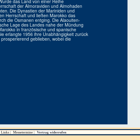
. Wurde das Land von einer Reihe
Herrschaft der Almoraviden und Almohaden
nnten. Die Dynastien der Mariniden und
hen Herrschaft und ließen Marokko das
rch die Osmanen entging. Die Alaouiten-
ategische Lage des Landes nahe der Mündung
Marokko in französische und spanische
 Sie erlangte 1956 ihre Unabhängigkeit zurück
d prosperierend geblieben, wobei die
Links
Messetermine
Vertrag widerrufen