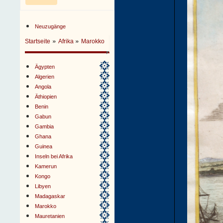
Neuzugänge
»
»
Startseite
Afrika
Marokko
Ägypten
Algerien
Angola
Äthiopien
Benin
Gabun
Gambia
Ghana
Guinea
Inseln bei Afrika
Kamerun
Kongo
Libyen
Madagaskar
Marokko
Mauretanien