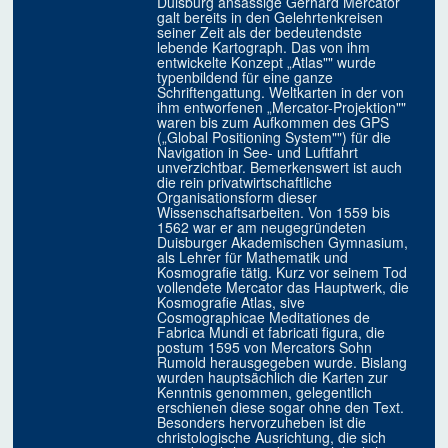
Duisburg ansässige Gerhard Mercator
galt bereits in den Gelehrtenkreisen
seiner Zeit als der bedeutendste
lebende Kartograph. Das von ihm
entwickelte Konzept „Atlas"" wurde
typenbildend für eine ganze
Schriftengattung. Weltkarten in der von
ihm entworfenen „Mercator-Projektion""
waren bis zum Aufkommen des GPS
(„Global Positioning System"") für die
Navigation in See- und Luftfahrt
unverzichtbar. Bemerkenswert ist auch
die rein privatwirtschaftliche
Organisationsform dieser
Wissenschaftsarbeiten. Von 1559 bis
1562 war er am neugegründeten
Duisburger Akademischen Gymnasium,
als Lehrer für Mathematik und
Kosmografie tätig. Kurz vor seinem Tod
vollendete Mercator das Hauptwerk, die
Kosmografie Atlas, sive
Cosmographicae Meditationes de
Fabrica Mundi et fabricati figura, die
postum 1595 von Mercators Sohn
Rumold herausgegeben wurde. Bislang
wurden hauptsächlich die Karten zur
Kenntnis genommen, gelegentlich
erschienen diese sogar ohne den Text.
Besonders hervorzuheben ist die
christologische Ausrichtung, die sich