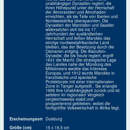
unabhängiger Dynastien regiert, die
ihren Höhepunkt unter der Herrschaft
der Almoraviden und Almohaden
erreichten, als sie Teile von Iberien und
Nordwestafrika überspannten. Die
Dynastien der Mariniden und Saadier
widersetzten sich bis ins 17.
Jahrhundert der ausländischen
Herrschaft und ließen Marokko das
einzige nordwestafrikanische Land
bleiben, das der Besetzung durch die
Osmanen entging. Die Alaouiten-
Dynastie, die bis heute regiert, ergriff
1631 die Macht. Die strategische Lage
des Landes nahe der Mündung des
Mittelmeers weckte das Interesse
Europas, und 1912 wurde Marokko in
französische und spanische
Protektorate mit einer internationalen
Zone in Tanger aufgeteilt . Sie erlangte
1956 ihre Unabhängigkeit zurück und ist
seitdem im regionalen Vergleich
vergleichsweise stabil und
prosperierend geblieben, wobei die
fünftgrößte Volkswirtschaft in Afrika liegt.
Erscheinungsort
Duisburg
Größe (cm)
15 x 18,5 cm