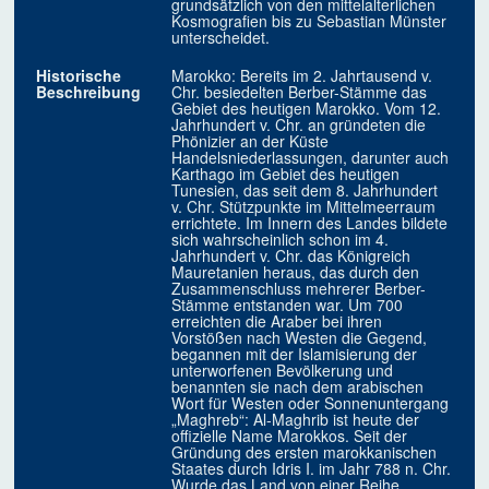
grundsätzlich von den mittelalterlichen
Kosmografien bis zu Sebastian Münster
unterscheidet.
Historische
Marokko: Bereits im 2. Jahrtausend v.
Beschreibung
Chr. besiedelten Berber-Stämme das
Gebiet des heutigen Marokko. Vom 12.
Jahrhundert v. Chr. an gründeten die
Phönizier an der Küste
Handelsniederlassungen, darunter auch
Karthago im Gebiet des heutigen
Tunesien, das seit dem 8. Jahrhundert
v. Chr. Stützpunkte im Mittelmeerraum
errichtete. Im Innern des Landes bildete
sich wahrscheinlich schon im 4.
Jahrhundert v. Chr. das Königreich
Mauretanien heraus, das durch den
Zusammenschluss mehrerer Berber-
Stämme entstanden war. Um 700
erreichten die Araber bei ihren
Vorstößen nach Westen die Gegend,
begannen mit der Islamisierung der
unterworfenen Bevölkerung und
benannten sie nach dem arabischen
Wort für Westen oder Sonnenuntergang
„Maghreb“: Al-Maghrib ist heute der
offizielle Name Marokkos. Seit der
Gründung des ersten marokkanischen
Staates durch Idris I. im Jahr 788 n. Chr.
Wurde das Land von einer Reihe