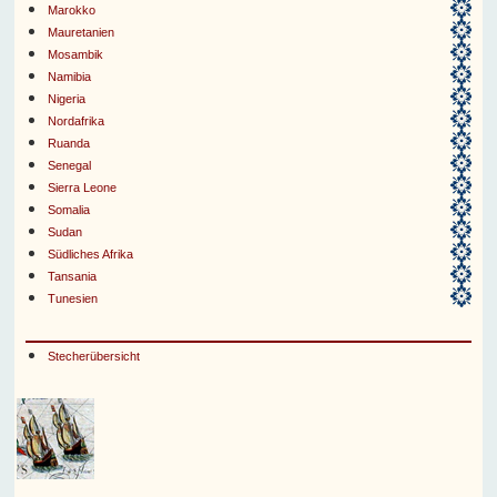
Marokko
Mauretanien
Mosambik
Namibia
Nigeria
Nordafrika
Ruanda
Senegal
Sierra Leone
Somalia
Sudan
Südliches Afrika
Tansania
Tunesien
Stecherübersicht