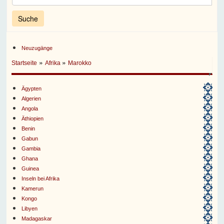
Neuzugänge
»
»
Startseite
Afrika
Marokko
Ägypten
Algerien
Angola
Äthiopien
Benin
Gabun
Gambia
Ghana
Guinea
Inseln bei Afrika
Kamerun
Kongo
Libyen
Madagaskar