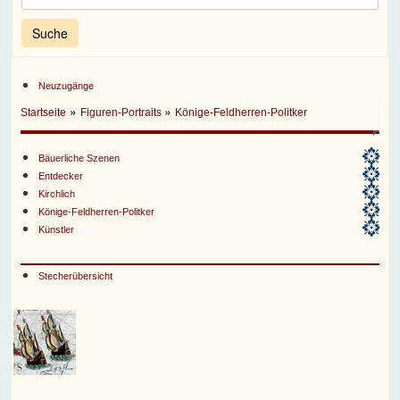
Neuzugänge
»
»
Startseite
Figuren-Portraits
Könige-Feldherren-Politker
Bäuerliche Szenen
Entdecker
Kirchlich
Könige-Feldherren-Politker
Künstler
Stecherübersicht