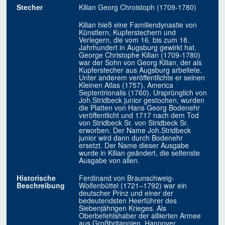
Stecher
Kilian Georg Chroistoph (1709-1780)
Kilian hieß eine Familiendynastie von
Künstlern, Kupferstechern und
Verlegern, die vom 16. bis zum 18.
Jahrhundert in Augsburg gewirkt hat.
George Christophe Kilian (1709-1780)
war der Sohn von Georg Kilian, der als
Kupferstecher aus Augsburg arbeitete.
Unter anderem veröffentlichte er seinen
Kleinen Atlas (1757), America
Septentrionalis (1760). Ursprünglich von
Joh.Stridbeck junior gestochen, wurden
die Platten von Hans Georg Bodenehr
veröffentlicht und 1717 nach dem Tod
von Stridbeck Sr. von Stridbeck Sr.
erworben. Der Name Joh.Stridbeck
junior wird dann durch Bodenehr
ersetzt. Der Name dieser Ausgabe
wurde in Kilian geändert, die seltenste
Ausgabe von allen.
Historische
Ferdinand von Braunschweig-
Beschreibung
Wolfenbüttel (1721–1792) war ein
deutscher Prinz und einer der
bedeutendsten Heerführer des
Siebenjährigen Krieges. Als
Oberbefehlshaber der alliierten Armee
aus Großbritannien, Hannover,