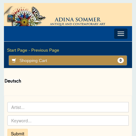
Toggle
navigat
Start Page -
Previous Page
Shopping Cart
0