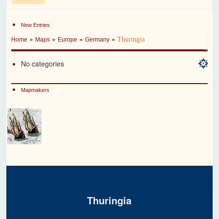
New Entries
»
»
»
»
Thuringia
Home
Maps
Europe
Germany
No categories
Mapmakers
Thuringia