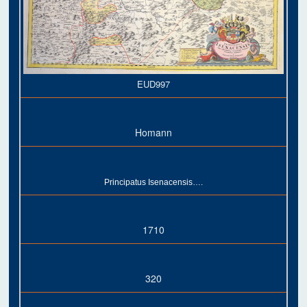
EUD997
Homann
Principatus Isenacensis….
1710
320