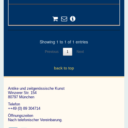
Showing 1 to 1 of 1 entries
Previous
1
Next
back to top
Antike und zeitgenössische Kunst
Winzerer Str. 154
80797 München
Telefon
++49 (0) 89 304714
Öffnungszeiten
Nach telefonischer Vereinbarung.