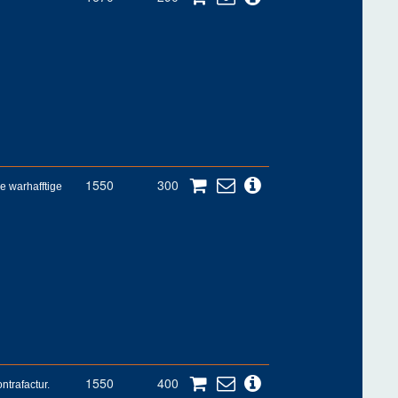
1550
300
e warhafftige
1550
400
ntrafactur.