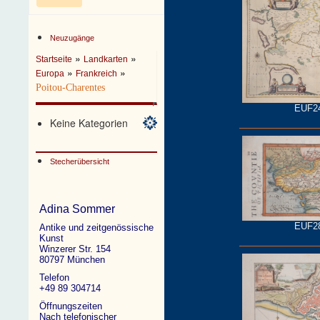
Neuzugänge
»
»
Startseite
Landkarten
»
»
Europa
Frankreich
Poitou-Charentes
EUF2
Keine Kategorien
Stecherübersicht
Adina Sommer
EUF2
Antike und zeitgenössische
Kunst
Winzerer Str. 154
80797 München
Telefon
+49 89 304714
Öffnungszeiten
Nach telefonischer