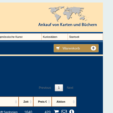
genössische Kunst
Kuriositäten
Startseit
Warenkorb
0
Previous
1
Next
Zeit
Preis €
Aktion
1640
420
fft Santonien