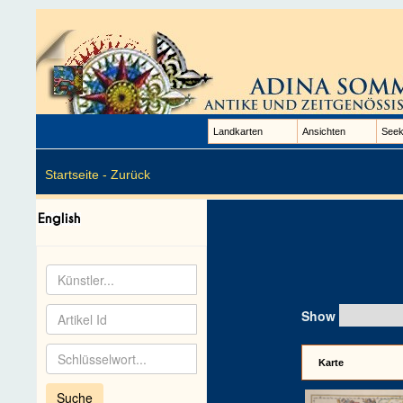
Landkarten
Ansichten
Seek
Startseite -
Zurück
Show
Karte