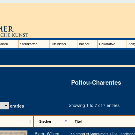
arten
Sternkarten
Titelblätter
Bücher
Dekorative
Zeit
Poitou-Charentes
Showing 1 to 7 of 7 entries
entries
Stecher
Titel
Blaeu Willem
Xaintong et Angoumois. / Die Landtscha