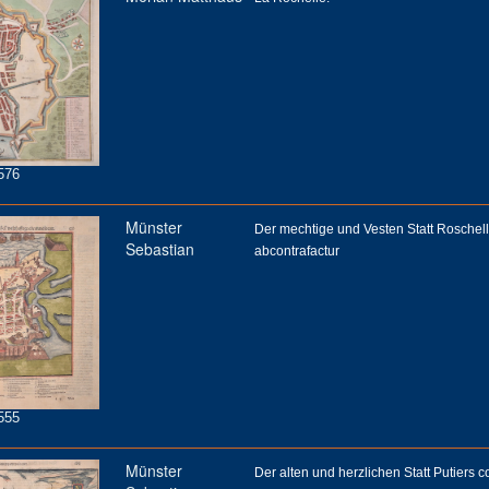
576
Münster
Der mechtige und Vesten Statt Roschell
Sebastian
abcontrafactur
555
Münster
Der alten und herzlichen Statt Putiers co