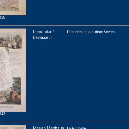
438
Lemercier /
Departement des deux Sevres
Levasseur
343
Merian Matthäus
La Rochelle.