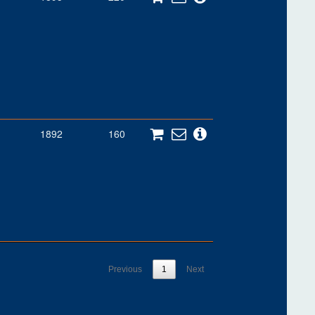
1892
160
Previous
1
Next