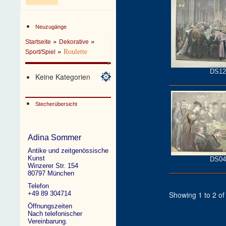
Neuzugänge
»
»
Startseite
Dekorative
»
Roulette
Sport/Spiel
DS12
Keine Kategorien
Stecherübersicht
Adina Sommer
Antike und zeitgenössische
Kunst
DS04
Winzerer Str. 154
80797 München
Telefon
Showing 1 to 2 of 
+49 89 304714
Öffnungszeiten
Nach telefonischer
Vereinbarung.