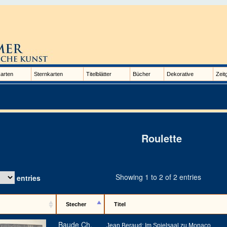
arten
Sternkarten
Titelblätter
Bücher
Dekorative
Zeit
Roulette
Showing 1 to 2 of 2 entries
entries
Stecher
Titel
Baude Ch.
Jean Beraud: Im Spielsaal zu Monaco.