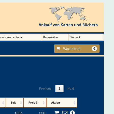
genössische Kunst
Kuriositäten
Startseit
Warenkorb
0
Previous
1
Next
Zeit
Preis €
Aktion
1895
220