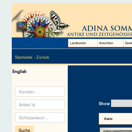
Landkarten
Ansichten
Seek
Startseite -
Zurück
Show
Karte