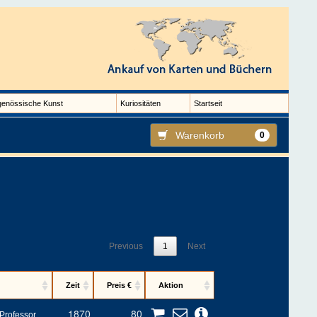
genössische Kunst
Kuriositäten
Startseit
Warenkorb
0
Previous
1
Next
Zeit
Preis €
Aktion
1870
80
 Professor