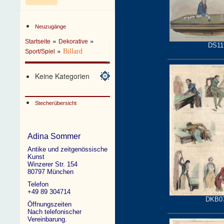
Neuzugänge
»
»
Startseite
Dekorative
DS11
»
Billard
Sport/Spiel
Keine Kategorien
Stecherübersicht
Adina Sommer
Antike und zeitgenössische
Kunst
Winzerer Str. 154
80797 München
Telefon
+49 89 304714
DKB0
Öffnungszeiten
Nach telefonischer
Vereinbarung.