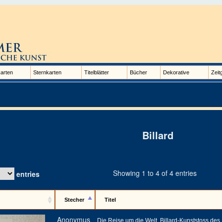
arten
Sternkarten
Titelblätter
Bücher
Dekorative
Zeit
Billard
Showing 1 to 4 of 4 entries
entries
Stecher
Titel
Anonymus
Die Reise um die Welt, Billard-Kunststoss des