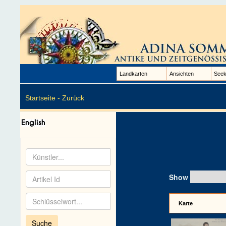
Landkarten
Ansichten
Seek
Startseite -
Zurück
Show
Karte