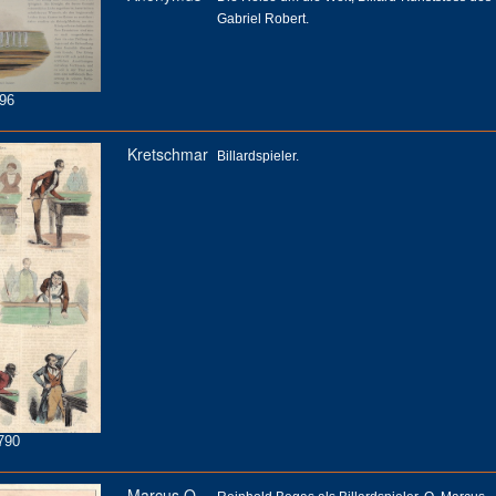
Gabriel Robert.
96
Kretschmar
Billardspieler.
790
Marcus O.