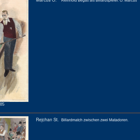
Reinhold Begas als Billardspieler. O. Marcus
85
Rejchan St.
Billardmatch zwischen zwei Matadoren.