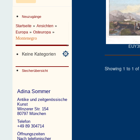
Neuzugänge
»
»
Startseite
Ansichten
»
»
Europa
Osteuropa
Montenegro
EUY3
Keine Kategorien
Showing 1 to 1 of 
Stecherübersicht
Adina Sommer
Antike und zeitgenössische
Kunst
Winzerer Str. 154
80797 München
Telefon
+49 89 304714
Öffnungszeiten
Nach telefonischer