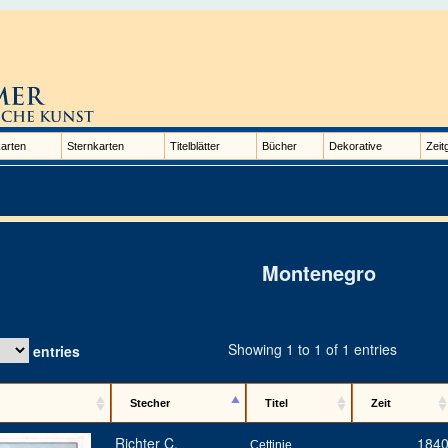
arten
Sternkarten
Titelblätter
Bücher
Dekorative
Zeit
Montenegro
Showing 1 to 1 of 1 entries
entries
Stecher
Titel
Zeit
Richter C.
184
Cettinje