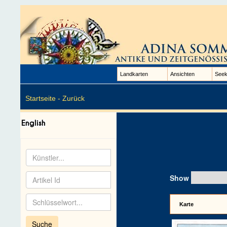
Landkarten
Ansichten
Seek
Startseite -
Zurück
Show
Karte