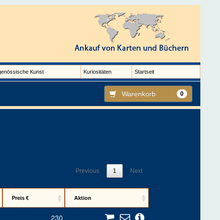
genössische Kunst
Kuriositäten
Startseit
Warenkorb
0
Previous
1
Next
Preis €
Aktion
0
230