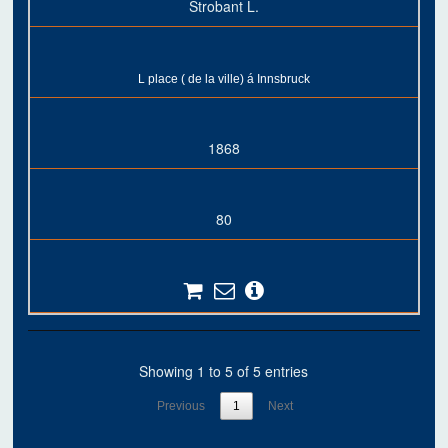
Strobant L.
L place ( de la ville) á Innsbruck
1868
80
Showing 1 to 5 of 5 entries
Previous
1
Next