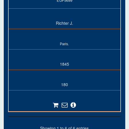
EUF5699
Richter J.
Paris.
1845
180
Showing 1 to 6 of 6 entries