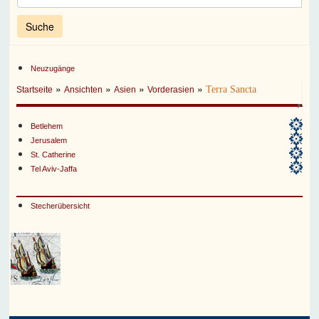
Neuzugänge
»
»
»
»
Terra Sancta
Startseite
Ansichten
Asien
Vorderasien
Betlehem
Jerusalem
St. Catherine
Tel Aviv-Jaffa
Stecherübersicht